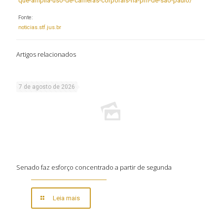
que-amplia-uso-de-cameras-corporais-na-pm-de-sao-paulo/
Fonte:
noticias.stf.jus.br
Artigos relacionados
7 de agosto de 2026
Senado faz esforço concentrado a partir de segunda
Leia mais