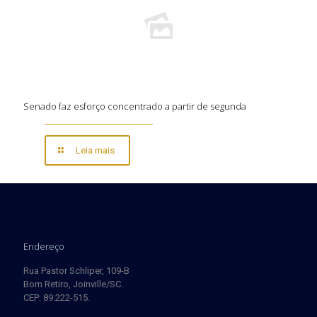
Senado faz esforço concentrado a partir de segunda
Leia mais
Endereço
Rua Pastor Schliper, 109-B
Bom Retiro, Joinville/SC.
CEP: 89.222-515.