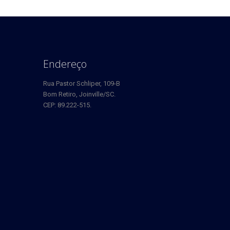
Endereço
Rua Pastor Schliper, 109-B
Bom Retiro, Joinville/SC.
CEP: 89.222-515.