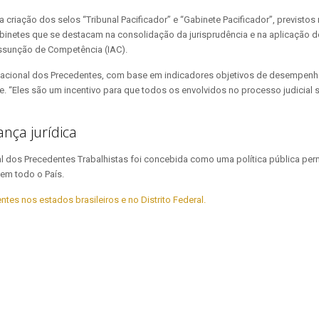
a criação dos selos “Tribunal Pacificador” e “Gabinete Pacificador”, previstos
gabinetes que se destacam na consolidação da jurisprudência e na aplicação 
Assunção de Competência (IAC).
Nacional dos Precedentes, com base em indicadores objetivos de desempenho
se. “Eles são um incentivo para que todos os envolvidos no processo judicial
ça jurídica
l dos Precedentes Trabalhistas foi concebida como uma política pública per
em todo o País.
tes nos estados brasileiros e no Distrito Federal.