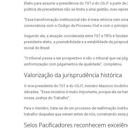
Eleito para assumir a presidência do TST e do CSJT a partir de
política de precedentes não se limita a uma gestão, mas repr
“Essa transformação institucional não é mera retórica nem um
consonância com o Código de Processo Civil e com o princípio 
Segundo ele, a atuação coordenada entre TST e TRTs é fundame
presidente eleito, a previsibilidade e a estabilidade da jur
social do Brasil.
“O tribunal passa a ser prospectivo e não o tribunal que vai j
uniformização com julgamentos de qualidade”, completou.
Valorização da jurisprudência histórica
O vice-presidente do TST e do CSJT, ministro Mauricio Godinho
décadas. “Essa iniciativa é muito importante, porque ela se h
nossa Justiça do Trabalho”.
Para o ministro, trata-se de um processo de reafirmação insti
trabalho daqueles que vieram antes de nós, construindo essa j
Selos Pacificadores reconhecem excelên