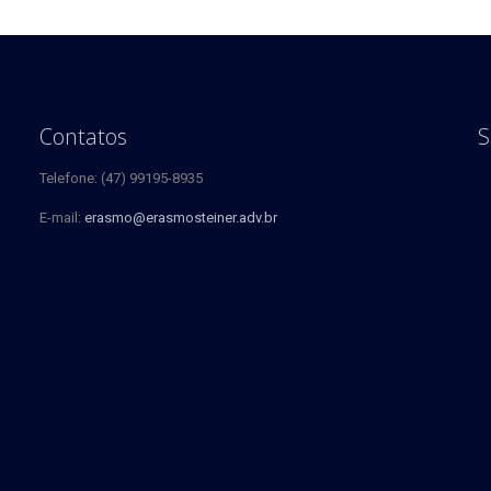
Contatos
S
Telefone: (47) 99195-8935
E-mail:
erasmo@erasmosteiner.adv.br