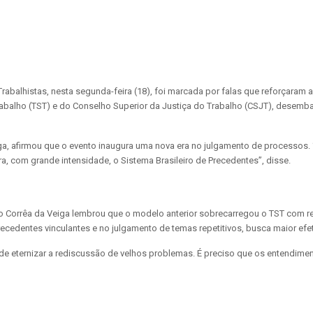
balhistas, nesta segunda-feira (18), foi marcada por falas que reforçaram a
Trabalho (TST) e do Conselho Superior da Justiça do Trabalho (CSJT), dese
iga, afirmou que o evento inaugura uma nova era no julgamento de processos
a, com grande intensidade, o Sistema Brasileiro de Precedentes”, disse.
o Corrêa da Veiga lembrou que o modelo anterior sobrecarregou o TST com r
ecedentes vinculantes e no julgamento de temas repetitivos, busca maior efet
 de eternizar a rediscussão de velhos problemas. É preciso que os entendime