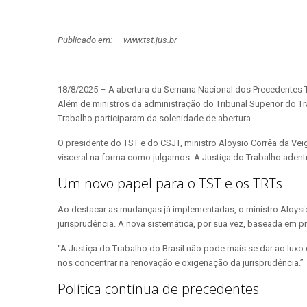
Publicado em: — www.tst.jus.br
18/8/2025 – A abertura da Semana Nacional dos Precedentes Tra
Além de ministros da administração do Tribunal Superior do 
Trabalho participaram da solenidade de abertura.
O presidente do TST e do CSJT, ministro Aloysio Corrêa da Ve
visceral na forma como julgamos. A Justiça do Trabalho adentr
Um novo papel para o TST e os TRTs
Ao destacar as mudanças já implementadas, o ministro Aloysi
jurisprudência. A nova sistemática, por sua vez, baseada em pr
“A Justiça do Trabalho do Brasil não pode mais se dar ao luxo
nos concentrar na renovação e oxigenação da jurisprudência.”
Política contínua de precedentes