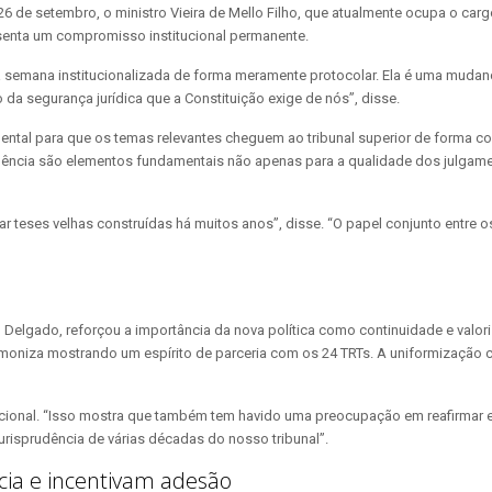
 26 de setembro, o ministro Vieira de Mello Filho, que atualmente ocupa o car
esenta um compromisso institucional permanente.
a semana institucionalizada de forma meramente protocolar. Ela é uma mudan
da segurança jurídica que a Constituição exige de nós”, disse.
ntal para que os temas relevantes cheguem ao tribunal superior de forma cons
isprudência são elementos fundamentais não apenas para a qualidade dos jul
ulgar teses velhas construídas há muitos anos”, disse. “O papel conjunto entre
 Delgado, reforçou a importância da nova política como continuidade e valori
armoniza mostrando um espírito de parceria com os 24 TRTs. A uniformização 
tucional. “Isso mostra que também tem havido uma preocupação em reafirmar e
urisprudência de várias décadas do nosso tribunal”.
cia e incentivam adesão