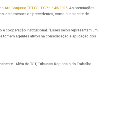
 no
Ato Conjunto TST.CSJT.GP n.º 45/2025
. As premiações
dos instrumentos de precedentes, como o Incidente de
 e cooperação institucional. “Esses selos representam um
 se tornem agentes ativos na consolidação e aplicação dos
manente. Além do TST, Tribunais Regionais do Trabalho