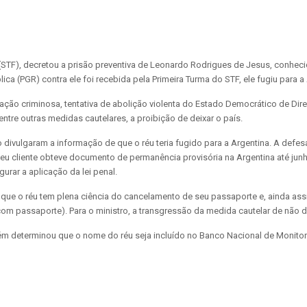
(STF), decretou a prisão preventiva de Leonardo Rodrigues de Jesus, conhec
ca (PGR) contra ele foi recebida pela Primeira Turma do STF, ele fugiu para a
ção criminosa, tentativa de abolição violenta do Estado Democrático de Dire
ntre outras medidas cautelares, a proibição de deixar o país.
vulgaram a informação de que o réu teria fugido para a Argentina. A defesa
u cliente obteve documento de permanência provisória na Argentina até junh
urar a aplicação da lei penal.
 que o réu tem plena ciência do cancelamento de seu passaporte e, ainda a
m passaporte). Para o ministro, a transgressão da medida cautelar de não deix
bém determinou que o nome do réu seja incluído no Banco Nacional de Monito