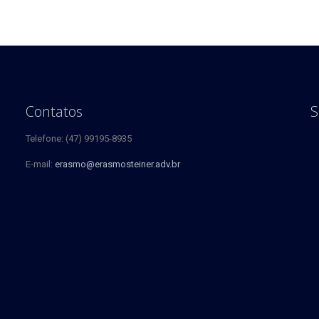
Contatos
S
Telefone: (47) 99195-8935
E-mail:
erasmo@erasmosteiner.adv.br