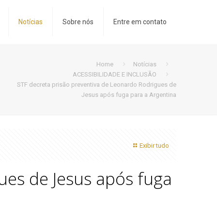
Notícias
Sobre nós
Entre em contato
Home
Notícias
ACESSIBILIDADE E INCLUSÃO
STF decreta prisão preventiva de Leonardo Rodrigues de
Jesus após fuga para a Argentina
Exibir tudo
ues de Jesus após fuga