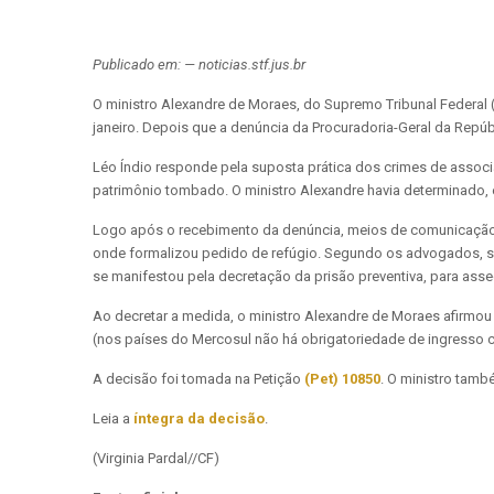
Publicado em: — noticias.stf.jus.br
O ministro Alexandre de Moraes, do Supremo Tribunal Federal 
janeiro. Depois que a denúncia da Procuradoria-Geral da Repúbli
Léo Índio responde pela suposta prática dos crimes de associa
patrimônio tombado. O ministro Alexandre havia determinado, e
Logo após o recebimento da denúncia, meios de comunicação di
onde formalizou pedido de refúgio. Segundo os advogados, se
se manifestou pela decretação da prisão preventiva, para asseg
Ao decretar a medida, o ministro Alexandre de Moraes afirmou
(nos países do Mercosul não há obrigatoriedade de ingresso co
A decisão foi tomada na Petição
(Pet) 10850
. O ministro tam
Leia a
íntegra da decisão
.
(Virginia Pardal//CF)