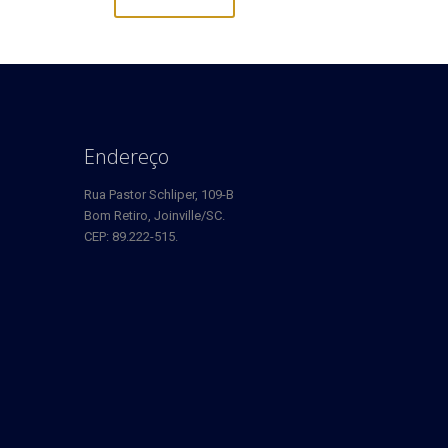
Endereço
Rua Pastor Schliper, 109-B
Bom Retiro, Joinville/SC.
CEP: 89.222-515.