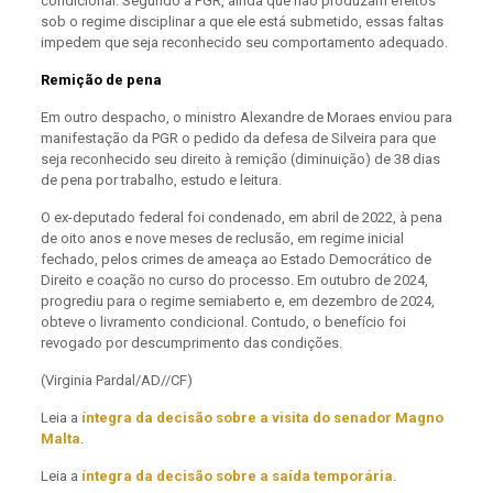
condicional. Segundo a PGR, ainda que não produzam efeitos
sob o regime disciplinar a que ele está submetido, essas faltas
impedem que seja reconhecido seu comportamento adequado.
Remição de pena
Em outro despacho, o ministro Alexandre de Moraes enviou para
manifestação da PGR o pedido da defesa de Silveira para que
seja reconhecido seu direito à remição (diminuição) de 38 dias
de pena por trabalho, estudo e leitura.
O ex-deputado federal foi condenado, em abril de 2022, à pena
de oito anos e nove meses de reclusão, em regime inicial
fechado, pelos crimes de ameaça ao Estado Democrático de
Direito e coação no curso do processo. Em outubro de 2024,
progrediu para o regime semiaberto e, em dezembro de 2024,
obteve o livramento condicional. Contudo, o benefício foi
revogado por descumprimento das condições.
(Virginia Pardal/AD//CF)
Leia a
íntegra da decisão sobre a visita do senador Magno
Malta
.
Leia a
íntegra da decisão sobre a saída temporária
.