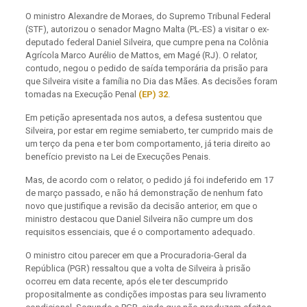
O ministro Alexandre de Moraes, do Supremo Tribunal Federal
(STF), autorizou o senador Magno Malta (PL-ES) a visitar o ex-
deputado federal Daniel Silveira, que cumpre pena na Colônia
Agrícola Marco Aurélio de Mattos, em Magé (RJ). O relator,
contudo, negou o pedido de saída temporária da prisão para
que Silveira visite a família no Dia das Mães. As decisões foram
tomadas na Execução Penal
(EP) 32
.
Em petição apresentada nos autos, a defesa sustentou que
Silveira, por estar em regime semiaberto, ter cumprido mais de
um terço da pena e ter bom comportamento, já teria direito ao
benefício previsto na Lei de Execuções Penais.
Mas, de acordo com o relator, o pedido já foi indeferido em 17
de março passado, e não há demonstração de nenhum fato
novo que justifique a revisão da decisão anterior, em que o
ministro destacou que Daniel Silveira não cumpre um dos
requisitos essenciais, que é o comportamento adequado.
O ministro citou parecer em que a Procuradoria-Geral da
República (PGR) ressaltou que a volta de Silveira à prisão
ocorreu em data recente, após ele ter descumprido
propositalmente as condições impostas para seu livramento