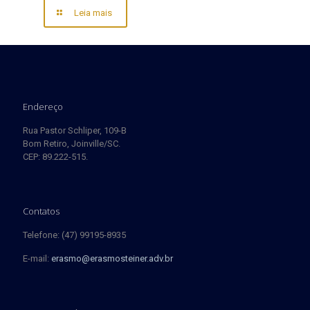
Leia mais
Endereço
Rua Pastor Schliper, 109-B
Bom Retiro, Joinville/SC.
CEP: 89.222-515.
Contatos
Telefone: (47) 99195-8935
E-mail:
erasmo@erasmosteiner.adv.br