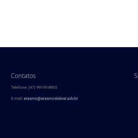
Contatos
S
Telefone: (47) 99195-8935
E-mail:
erasmo@erasmosteiner.adv.br