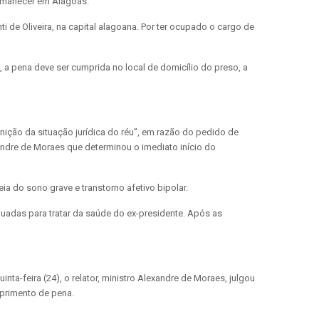
ermanecer em Alagoas.
 de Oliveira, na capital alagoana. Por ter ocupado o cargo de
, a pena deve ser cumprida no local de domicílio do preso, a
nição da situação jurídica do réu”, em razão do pedido de
xandre de Moraes que determinou o imediato início do
 do sono grave e transtorno afetivo bipolar.
uadas para tratar da saúde do ex-presidente. Após as
ta-feira (24), o relator, ministro Alexandre de Moraes, julgou
mprimento de pena.