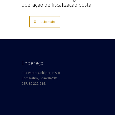
operação de fiscalização postal
Leia mais
Endereço
Rua Pastor Schliper, 109-B
Bom Retiro, Joinville/SC.
CEP: 89.222-515.