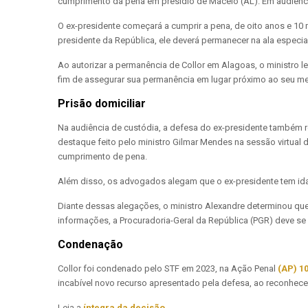
cumprimento da pena em presídio de Maceió (AL). Em audiênci
O ex-presidente começará a cumprir a pena, de oito anos e 10 
presidente da República, ele deverá permanecer na ala especial
Ao autorizar a permanência de Collor em Alagoas, o ministro l
fim de assegurar sua permanência em lugar próximo ao seu meio
Prisão domiciliar
Na audiência de custódia, a defesa do ex-presidente também re
destaque feito pelo ministro Gilmar Mendes na sessão virtual 
cumprimento de pena.
Além disso, os advogados alegam que o ex-presidente tem ida
Diante dessas alegações, o ministro Alexandre determinou que
informações, a Procuradoria-Geral da República (PGR) deve se 
Condenação
Collor foi condenado pelo STF em 2023, na Ação Penal
(AP) 1
incabível novo recurso apresentado pela defesa, ao reconhecer
Leia a
íntegra da decisão
.