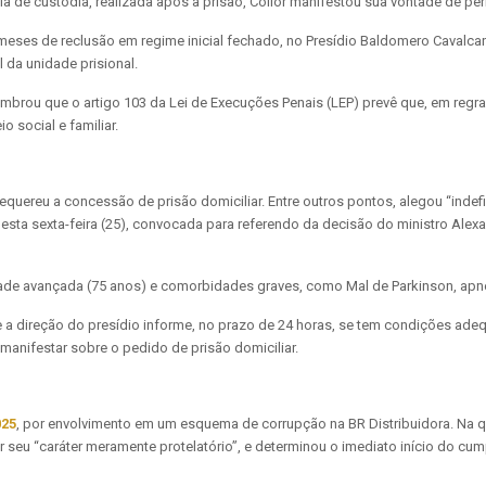
a de custódia, realizada após a prisão, Collor manifestou sua vontade de p
meses de reclusão em regime inicial fechado, no Presídio Baldomero Cavalcanti
 da unidade prisional.
embrou que o artigo 103 da Lei de Execuções Penais (LEP) prevê que, em regra
 social e familiar.
quereu a concessão de prisão domiciliar. Entre outros pontos, alegou “indefi
desta sexta-feira (25), convocada para referendo da decisão do ministro Ale
de avançada (75 anos) e comorbidades graves, como Mal de Parkinson, apneia
 a direção do presídio informe, no prazo de 24 horas, se tem condições adeq
manifestar sobre o pedido de prisão domiciliar.
025
, por envolvimento em um esquema de corrupção na BR Distribuidora. Na quin
 seu “caráter meramente protelatório”, e determinou o imediato início do cu