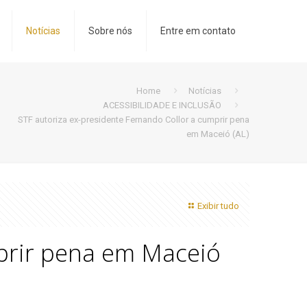
Notícias
Sobre nós
Entre em contato
Home
Notícias
ACESSIBILIDADE E INCLUSÃO
STF autoriza ex-presidente Fernando Collor a cumprir pena
em Maceió (AL)
Exibir tudo
mprir pena em Maceió