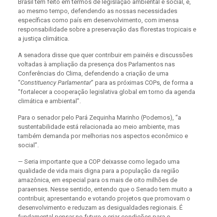
Brasil tem feito em termos de legislação ambiental e social, e,
ao mesmo tempo, defendendo as nossas necessidades
específicas como país em desenvolvimento, com imensa
responsabilidade sobre a preservação das florestas tropicais e
a justiça climática.
A senadora disse que quer contribuir em painéis e discussões
voltadas à ampliação da presença dos Parlamentos nas
Conferências do Clima, defendendo a criação de uma
“
Constituency Parlamentar
” para as próximas COPs, de forma a
“fortalecer a cooperação legislativa global em torno da agenda
climática e ambiental”.
Para o senador pelo Pará Zequinha Marinho (Podemos), “a
sustentabilidade está relacionada ao meio ambiente, mas
também demanda por melhorias nos aspectos econômico e
social”.
— Seria importante que a COP deixasse como legado uma
qualidade de vida mais digna para a população da região
amazônica, em especial para os mais de oito milhões de
paraenses. Nesse sentido, entendo que o Senado tem muito a
contribuir, apresentando e votando projetos que promovam o
desenvolvimento e reduzam as desigualdades regionais. É
fundamental pensar no futuro e criar condições para o