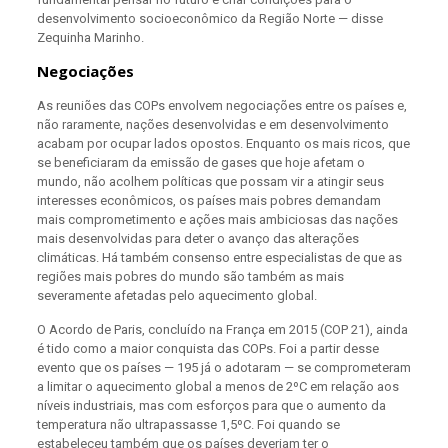
desenvolvimento socioeconômico da Região Norte — disse
Zequinha Marinho.
Negociações
As reuniões das COPs envolvem negociações entre os países e,
não raramente, nações desenvolvidas e em desenvolvimento
acabam por ocupar lados opostos. Enquanto os mais ricos, que
se beneficiaram da emissão de gases que hoje afetam o
mundo, não acolhem políticas que possam vir a atingir seus
interesses econômicos, os países mais pobres demandam
mais comprometimento e ações mais ambiciosas das nações
mais desenvolvidas para deter o avanço das alterações
climáticas. Há também consenso entre especialistas de que as
regiões mais pobres do mundo são também as mais
severamente afetadas pelo aquecimento global.
O Acordo de Paris, concluído na França em 2015 (COP 21), ainda
é tido como a maior conquista das COPs. Foi a partir desse
evento que os países — 195 já o adotaram — se comprometeram
a limitar o aquecimento global a menos de 2ºC em relação aos
níveis industriais, mas com esforços para que o aumento da
temperatura não ultrapassasse 1,5ºC. Foi quando se
estabeleceu também que os países deveriam ter o