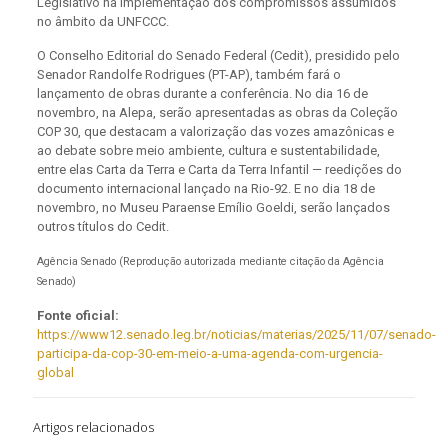
Legislativo na implementação dos compromissos assumidos
no âmbito da UNFCCC.
O Conselho Editorial do Senado Federal (Cedit), presidido pelo
Senador Randolfe Rodrigues (PT-AP), também fará o
lançamento de obras durante a conferência. No dia 16 de
novembro, na Alepa, serão apresentadas as obras da Coleção
COP 30, que destacam a valorização das vozes amazônicas e
ao debate sobre meio ambiente, cultura e sustentabilidade,
entre elas Carta da Terra e Carta da Terra Infantil — reedições do
documento internacional lançado na Rio-92. E no dia 18 de
novembro, no Museu Paraense Emílio Goeldi, serão lançados
outros títulos do Cedit.
Agência Senado (Reprodução autorizada mediante citação da Agência
Senado)
Fonte oficial:
https://www12.senado.leg.br/noticias/materias/2025/11/07/senado-
participa-da-cop-30-em-meio-a-uma-agenda-com-urgencia-
global
Artigos relacionados