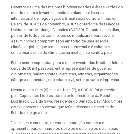
Detentor de uma das maiores biodiversidades e áreas verdes do
mundo e com relevante atuação no plano multilateral e
internacional de negociação, o Brasil sedia como anfitrião em
Belém, de 10 a 21 de novembro, a 30ª Conferência das Nações
Unidas sobre Mudança Climática (COP 30). Durante esses dias,
países de todos os continentes se mobilizarão para rever e
assumir novos compromissos em torno de uma agenda
climática global, que tem caráter transversal e é voltada a
solucionar a crise do clima que há muito já se sente à pele.
Estão sendo esperadas para o maior evento das Nações Unidas
cerca de 50 mil pessoas, entre representantes de governo,
diplomatas, parlamentares, cientistas, ativistas, organizações
não governamentais, sociedade civil, setor privado e imprensa.
Nessa quinta-feira (6) e sexta-feira (7), a COP 30 foi precedida
pela Cúpula dos Líderes, aberta pelo presidente da República,
Luiz Inácio Lula da Silva. Presidente do Senado, Davi Alcolumbre
esteve presente ao evento que reúne dezenas de chefes de
Estado e de governo.
“Hoje, neste encontro, teremos a condição concreta de
apresentar para o mundo os desejos e os anseios de um país