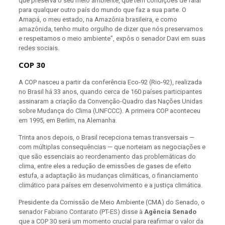
que preserva o seu meio ambiente, que tem condições de falar
para qualquer outro país do mundo que faz a sua parte. O
Amapá, o meu estado, na Amazônia brasileira, e como
amazônida, tenho muito orgulho de dizer que nós preservamos
e respeitamos o meio ambiente”, expôs o senador Davi em suas
redes sociais.
COP 30
A COP nasceu a partir da conferência Eco-92 (Rio-92), realizada
no Brasil há 33 anos, quando cerca de 160 países participantes
assinaram a criação da Convenção-Quadro das Nações Unidas
sobre Mudança do Clima (UNFCCC). A primeira COP aconteceu
em 1995, em Berlim, na Alemanha.
Trinta anos depois, o Brasil recepciona temas transversais —
com múltiplas consequências — que norteiam as negociações e
que são essenciais ao reordenamento das problemáticas do
clima, entre eles a redução de emissões de gases de efeito
estufa, a adaptação às mudanças climáticas, o financiamento
climático para países em desenvolvimento e a justiça climática.
Presidente da Comissão de Meio Ambiente (CMA) do Senado, o
senador Fabiano Contarato (PT-ES) disse à
Agência Senado
que a COP 30 será um momento crucial para reafirmar o valor da