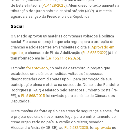
de bets e fintechs (
PLP 128/2025
). Além disso, o texto aumenta a
tributação dos juros sobre o capital próprio (JCP). A matéria
aguarda a sanção da Presidência da República.
Social
O Senado aprovou 89 matérias com temas voltados à política
social. É o caso do projeto que cria regras para a proteção de
crianças e adolescentes em ambientes digitais.
Aprovado em
agosto
, o chamado de PL da Adultização (
PL 2.628/2022
) já foi
transformado em lei (
Lei 15.211, de 2025
).
Também
foi aprovado
, no mês de dezembro, o projeto que
estabelece uma série de medidas voltadas às pessoas
diagnosticadas com diabetes tipo 1, para promoção da sua
participação plena e efetiva na sociedade. Do senador Randolfe
Rodrigues (PT-AP) e relatado pelo senador Humberto Costa (PT-
PE), o
PL 5.868/2025
foi enviado para a análise da Câmara dos
Deputados.
Outra matéria de forte apelo nas áreas de segurança e social, foi
o projeto que cria o novo marco legal para o enfrentamento ao
crime organizado no país. A versão do relator, senador
Alessandro Vieira (MDB-SE), ao
PL 5.582/2025
, foi
aprovada
no