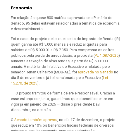
Economia
Em relação às quase 800 matérias aprovadas no Plenário do
Senado, 95 delas estavam relacionadas à temática de economia
e desenvolvimento.
Foi o caso do projeto de lei que isenta do Imposto de Renda (IR)
quem ganha até R$ 5.000 mensais e reduz alíquotas para
salários de R$ 5.000,01 a R$ 7.350. Para compensar os cofres
públicos pela perda de arrecadação, a proposta (
PL 1.087/2025
)
aumenta a taxação de altas rendas, a partir de R$ 600.000
anuais. A matéria, de iniciativa do Executivo e relatada pelo
senador Renan Calheiros (MDB-AL), foi
aprovada no Senado
no
dia 5 de novembro e já foi sancionada pelo Executivo (
Lei
15.270, de 2025
).
— O projeto tramitou de forma célere e responsável. Graças a
esse esforço conjunto, garantimos que o benefício entre em
vigor já em janeiro de 2026 — disse o presidente Davi
Alcolumbre, na ocasião.
O
Senado também aprovou
, no dia 17 de dezembro, o projeto
que reduz em 10% os benefícios fiscais federais de diversos
setores e, simultaneamente, aumenta a tributação