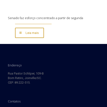
Senado faz esforço concentrado a partir de segunda
Leia mais
Endereço
Rua Pastor Schliper, 109-B
Bom Retiro, Joinville/SC.
CEP: 89.222-515.
Contatos