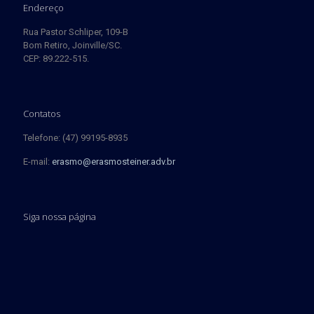
Endereço
Rua Pastor Schliper, 109-B
Bom Retiro, Joinville/SC.
CEP: 89.222-515.
Contatos
Telefone: (47) 99195-8935
E-mail:
erasmo@erasmosteiner.adv.br
Siga nossa página