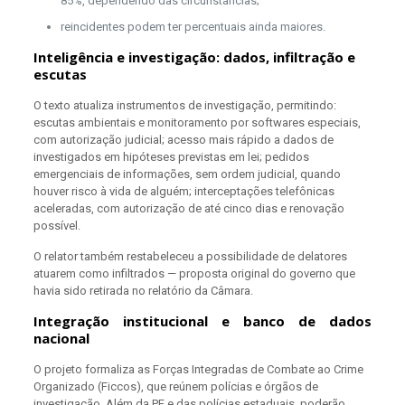
85%, dependendo das circunstâncias;
reincidentes podem ter percentuais ainda maiores.
Inteligência e investigação: dados, infiltração e
escutas
O texto atualiza instrumentos de investigação, permitindo:
escutas ambientais e monitoramento por softwares especiais,
com autorização judicial; acesso mais rápido a dados de
investigados em hipóteses previstas em lei; pedidos
emergenciais de informações, sem ordem judicial, quando
houver risco à vida de alguém; interceptações telefônicas
aceleradas, com autorização de até cinco dias e renovação
possível.
O relator também restabeleceu a possibilidade de delatores
atuarem como infiltrados — proposta original do governo que
havia sido retirada no relatório da Câmara.
Integração institucional e banco de dados
nacional
O projeto formaliza as Forças Integradas de Combate ao Crime
Organizado (Ficcos), que reúnem polícias e órgãos de
investigação. Além da PF e das polícias estaduais, poderão