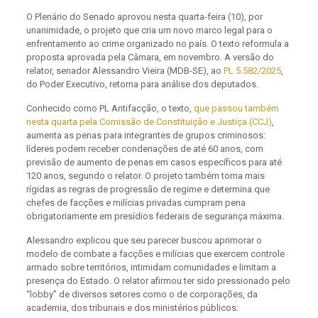
O Plenário do Senado aprovou nesta quarta-feira (10), por
unanimidade, o projeto que cria um novo marco legal para o
enfrentamento ao crime organizado no país.
O texto reformula a
proposta aprovada pela Câmara, em novembro. A versão do
relator, senador Alessandro Vieira (MDB-SE), ao
PL 5.582/2025
,
do Poder Executivo, retorna para análise dos deputados.
Conhecido como PL Antifacção, o texto,
que passou também
nesta quarta pela Comissão de Constituição e Justiça (CCJ)
,
aumenta as penas para integrantes de grupos criminosos:
líderes podem receber condenações de até 60 anos, com
previsão de aumento de penas em casos específicos para até
120 anos, segundo o relator. O projeto também torna mais
rígidas as regras de progressão de regime e determina que
chefes de facções e milícias privadas cumpram pena
obrigatoriamente em presídios federais de segurança máxima.
Alessandro explicou que seu parecer buscou aprimorar o
modelo de combate a facções e milícias que exercem controle
armado sobre territórios, intimidam comunidades e limitam a
presença do Estado. O relator afirmou ter sido pressionado pelo
“lobby” de diversos setores como o de corporações, da
academia, dos tribunais e dos ministérios públicos: