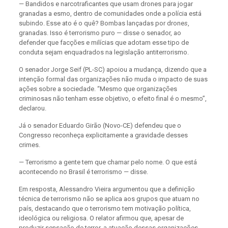
— Bandidos e narcotraficantes que usam
drones
para jogar
granadas a esmo, dentro de comunidades onde a polícia está
subindo. Esse ato é o quê? Bombas lançadas por
drone
s
,
granadas. Isso é terrorismo puro —
disse o senador, ao
defender que facções e milícias que adotam esse tipo de
conduta sejam enquadrados na legislação antiterrorismo.
O senador Jorge Seif (PL-SC) apoiou a mudança, dizendo que a
intenção formal das organizações não muda o impacto de suas
ações sobre a sociedade. “Mesmo que organizações
criminosas não tenham esse objetivo, o efeito final é o mesmo”,
declarou.
Já o senador Eduardo Girão (Novo-CE) defendeu que o
Congresso reconheça explicitamente a gravidade desses
crimes.
— Terrorismo a gente tem que chamar pelo nome. O que está
acontecendo no Brasil é terrorismo — disse.
Em resposta, Alessandro Vieira argumentou que a definição
técnica de terrorismo não se aplica aos grupos que atuam no
país, destacando que o terrorismo tem motivação política,
ideológica ou religiosa. O relator afirmou que, apesar de
produzir sensação de terror, a atuação dessas organizações