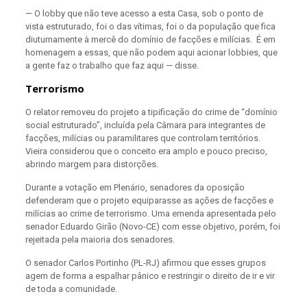
— O lobby que não teve acesso a esta Casa, sob o ponto de
vista estruturado, foi o das vítimas, foi o da população que fica
diuturnamente à mercê do domínio de facções e milícias.
É em
homenagem a essas, que não podem aqui acionar lobbies, que
a gente faz o trabalho que faz aqui — disse.
Terrorismo
O relator removeu do projeto a tipificação do crime de “domínio
social estruturado”, incluída pela Câmara para integrantes de
facções, milícias ou paramilitares que controlam territórios.
Vieira considerou que o conceito era amplo e pouco preciso,
abrindo margem para distorções.
Durante a votação em Plenário, senadores da oposição
defenderam que o projeto equiparasse as ações de facções e
milícias ao crime de terrorismo. Uma emenda apresentada pelo
senador Eduardo Girão (Novo-CE) com esse objetivo, porém, foi
rejeitada pela maioria dos senadores.
O senador Carlos Portinho (PL-RJ) afirmou que esses grupos
agem de forma a espalhar pânico e restringir o direito de ir e vir
de toda a comunidade.