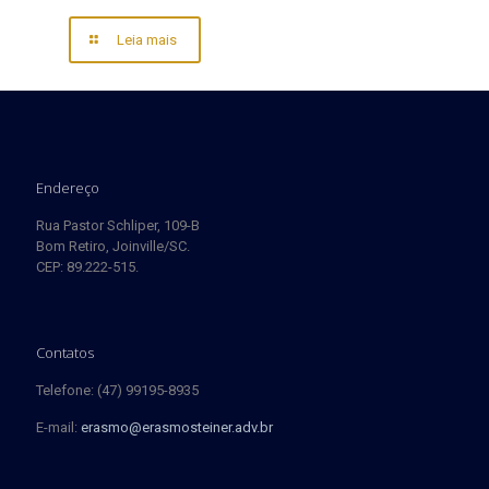
Leia mais
Endereço
Rua Pastor Schliper, 109-B
Bom Retiro, Joinville/SC.
CEP: 89.222-515.
Contatos
Telefone: (47) 99195-8935
E-mail:
erasmo@erasmosteiner.adv.br