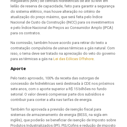
megawatts (MW)
de centrais hidrelétricas de até 50 MW
em
leilão de reserva de capacidade, feito para garantir a segurança
do sistema elétrico, mas houve alteração no critério de
atualização do preço máximo, que será feita pelo Índice
Nacional de Custo da Construção (INCC) para os investimentos
e pelo Índice Nacional de Preços ao Consumidor Amplo (IPCA)
para os contratos.
Na comissão, também houve acordo para retirar do texto a
contratação compulsória de usinas térmicas a gás natural. Com
isso, o tema deve ser tratado na apreciação do veto do governo
para as térmicas a gás na
Lei das Eólicas Offshore
.
Aporte
Pelo texto aprovado, 100% da receita das outorgas de
concessão de hidrelétricas será destinada à CDE nos próximos
sete anos, com o aporte superior a R$ 15 bilhões no fundo
setorial. O valor deverá compensar parte dos subsídios e
contribuir para conter a alta nas tarifas de energia.
Também foi aprovada a previsão de isenção fiscal para
sistemas de armazenamento de energia (BESS, na sigla em
inglês), que poderão se beneficiar de isenção de Imposto sobre
Produtos Industrializados (IPI), PIS/Cofins e redução de imposto