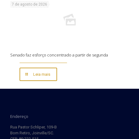
7 de agosto de 2026
Senado faz esforço concentrado a partir de segunda
Leia mais
Endereço
Rua Pastor Schliper, 109-B
Bom Retiro, Joinville/SC.
CEP: 89.222-515.