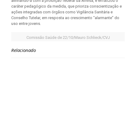
alinhando-a com a proibição federal da Anvisa, e enfatizou o
caráter pedagógico da medida, que prioriza conscientização e
ações integradas com órgãos como Vigilância Sanitária e
Conselho Tutelar, em resposta ao crescimento “alarmante” do
uso entre jovens.
Comissão Saúde de 22/10/Mauro Schlieck/CVJ
Relacionado