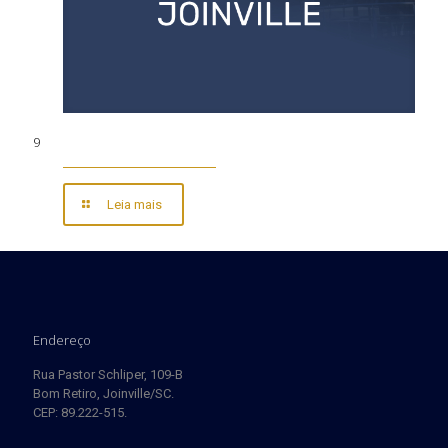
9
Leia mais
Endereço
Rua Pastor Schliper, 109-B
Bom Retiro, Joinville/SC.
CEP: 89.222-515.