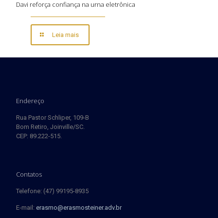
Davi reforça confiança na urna eletrônica
Leia mais
Endereço
Rua Pastor Schliper, 109-B
Bom Retiro, Joinville/SC.
CEP: 89.222-515.
Contatos
Telefone: (47) 99195-8935
E-mail:
erasmo@erasmosteiner.adv.br