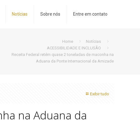
Notícias
Sobre nós
Entre em contato
Home
Notícias
ACESSIBILIDADE E INCLUSÃO
Receita Federal retém quase 2 toneladas de maconha na
Aduana da Ponte Internacional da Amizade
Exibir tudo
onha na Aduana da