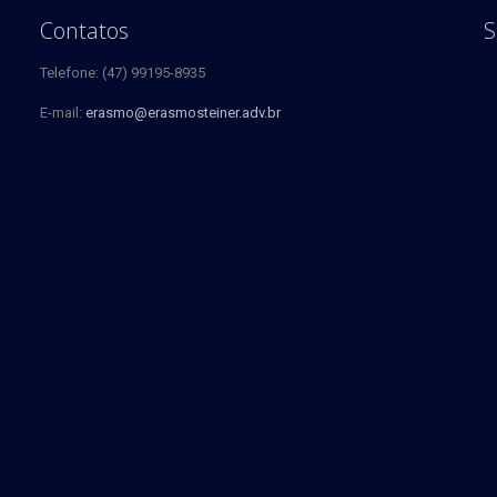
Contatos
S
Telefone: (47) 99195-8935
E-mail:
erasmo@erasmosteiner.adv.br