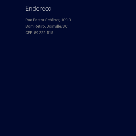
Endereço
Rua Pastor Schliper, 109-B
Bom Retiro, Joinville/SC.
CEP: 89.222-515.