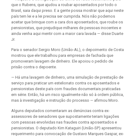
que o Rubens, que ajudou a roubar aposentados por todo o
Brasil, saia daqui preso. E a gente possa mostrar que aqui neste
país tem lei e a lei precisa ser cumprida. Nós não podemos
aceitar que brinque com a cara dos aposentados, que roube os
pensionistas, que prejudique milhares de pessoas inocentes e
ainda venha aqui mentir com a maior cara lavada — disse Duarte
Jr.
Para o senador Sergio Moro (União-AL), o depoimento de Costa
mostrou que ele trabalhou para empresas de fachada que
promoveram lavagem de dinheiro. Ele apoiou o pedido de
prisão contra o depoente.
— Há uma lavagem de dinheiro, uma simulação de prestação de
serviço para praticar um estelionato contra os aposentados e
pensionistas deste país com fraudes documentais praticadas
em série. Então, há um risco igualmente não só à ordem pública,
mas à investigação e instrução do processo — afirmou Moro.
Alguns deputados comentaram as denúncias contra ex-
assessores de senadores que supostamente teriam ligações
com pessoas envolvidas nas fraudes contra aposentados e
pensionistas. O deputado Kim Kataguiri (União-SP) apresentou
requerimento para convocação de Gustavo Marques Gaspar, ex-