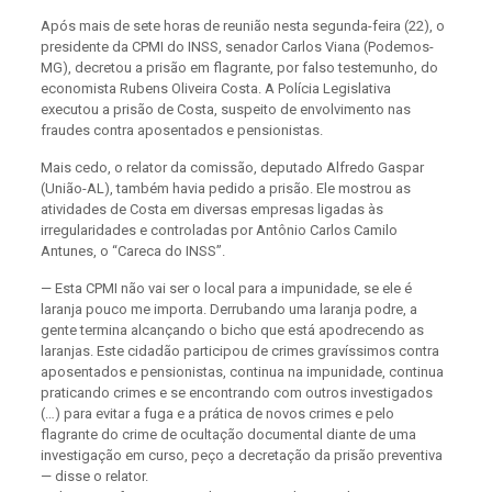
Após mais de sete horas de reunião nesta segunda-feira (22), o
presidente da CPMI do INSS, senador Carlos Viana (Podemos-
MG), decretou a prisão em flagrante, por falso testemunho, do
economista Rubens Oliveira Costa. A Polícia Legislativa
executou a prisão de Costa, suspeito de envolvimento nas
fraudes contra aposentados e pensionistas.
Mais cedo, o relator da comissão, deputado Alfredo Gaspar
(União-AL), também havia pedido a prisão. Ele mostrou as
atividades de Costa em diversas empresas ligadas às
irregularidades e controladas por Antônio Carlos Camilo
Antunes, o “Careca do INSS”.
— Esta CPMI não vai ser o local para a impunidade, se ele é
laranja pouco me importa. Derrubando uma laranja podre, a
gente termina alcançando o bicho que está apodrecendo as
laranjas. Este cidadão participou de crimes gravíssimos contra
aposentados e pensionistas, continua na impunidade, continua
praticando crimes e se encontrando com outros investigados
(…) para evitar a fuga e a prática de novos crimes e pelo
flagrante do crime de ocultação documental diante de uma
investigação em curso, peço a decretação da prisão preventiva
— disse o relator.