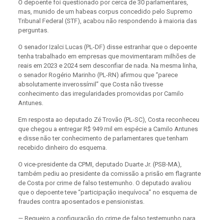
O depoente foi questionado por cerca de 30 parlamentares,
mas, munido de um habeas corpus concedido pelo Supremo
Tribunal Federal (STF), acabou não respondendo à maioria das
perguntas.
O senador Izalci Lucas (PL-DF) disse estranhar que o depoente
tenha trabalhado em empresas que movimentaram milhões de
reais em 2023 e 2024 sem desconfiar de nada. Na mesma linha,
o senador Rogério Marinho (PL-RN) afirmou que “parece
absolutamente inverossímil” que Costa não tivesse
conhecimento das irregularidades promovidas por Camilo
Antunes.
Em resposta ao deputado Zé Trovão (PL-SC), Costa reconheceu
que chegou a entregar R$ 949 mil em espécie a Camilo Antunes
e disse não ter conhecimento de parlamentares que tenham
recebido dinheiro do esquema.
O vice-presidente da CPMI, deputado Duarte Jr. (PSB-MA),
também pediu ao presidente da comissão a prisão em flagrante
de Costa por crime de falso testemunho. O deputado avaliou
que o depoente teve “participação inequívoca” no esquema de
fraudes contra aposentados e pensionistas.
— Requeiro a configuração do crime de falso testemunho para