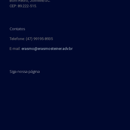
Bom Retiro, Joinville/SC.
CEP: 89.222-515.
Contatos
Telefone: (47) 99195-8935
E-mail:
erasmo@erasmosteiner.adv.br
Siga nossa página