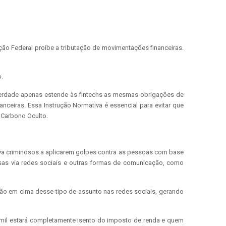
ção Federal proíbe a tributação de movimentações financeiras.
o.
 verdade apenas estende às fintechs as mesmas obrigações de
nceiras. Essa Instrução Normativa é essencial para evitar que
 Carbono Oculto.
tiva criminosos a aplicarem golpes contra as pessoas com base
sas via redes sociais e outras formas de comunicação, como
ão em cima desse tipo de assunto nas redes sociais, gerando
5 mil estará completamente isento do imposto de renda e quem