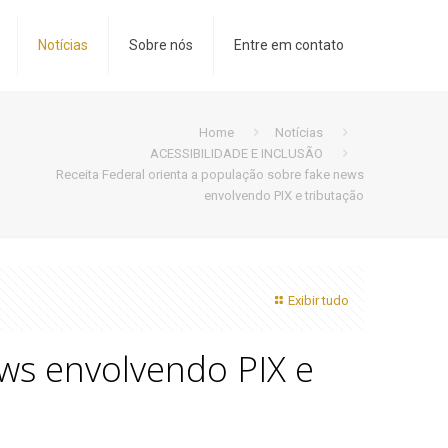
Notícias
Sobre nós
Entre em contato
Home
Notícias
ACESSIBILIDADE E INCLUSÃO
Receita Federal orienta a população sobre fake news
envolvendo PIX e tributação
Exibir tudo
ews envolvendo PIX e