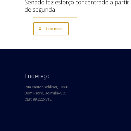
Senado faz esforço concentrado a partir
de segunda
Leia mais
Endereço
Rua Pastor Schliper, 109-B
Bom Retiro, Joinville/SC.
CEP: 89.222-515.