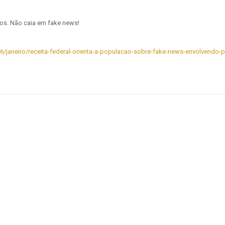
ros. Não caia em fake news!
6/janeiro/receita-federal-orienta-a-populacao-sobre-fake-news-envolvendo-pi