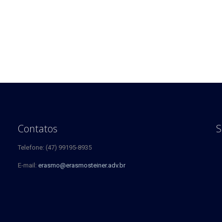
Contatos
S
Telefone: (47) 99195-8935
E-mail:
erasmo@erasmosteiner.adv.br