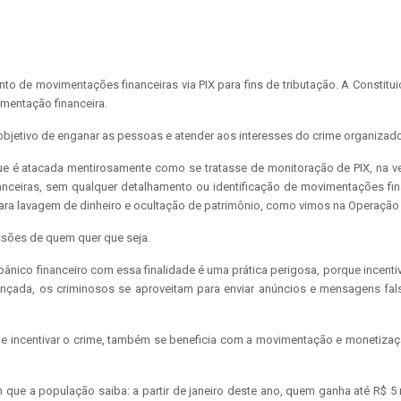
de movimentações financeiras via PIX para fins de tributação. A Constitui
imentação financeira.
 objetivo de enganar as pessoas e atender aos interesses do crime organizad
 que é atacada mentirosamente como se tratasse de monitoração de PIX, na
anceiras, sem qualquer detalhamento ou identificação de movimentações fina
 para lavagem de dinheiro e ocultação de patrimônio, como vimos na Operação
ssões de quem quer que seja.
e pânico financeiro com essa finalidade é uma prática perigosa, porque incen
nçada, os criminosos se aproveitam para enviar anúncios e mensagens fal
de incentivar o crime, também se beneficia com a movimentação e monetizaç
que a população saiba: a partir de janeiro deste ano, quem ganha até R$ 