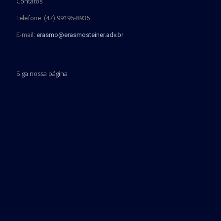
Contatos
Telefone: (47) 99195-8935
E-mail:
erasmo@erasmosteiner.adv.br
Siga nossa página