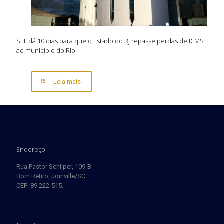
STF dá 10 dias para que o Estado do RJ repasse perdas de ICMS
ao município do Rio
Leia mais
Endereço
Rua Pastor Schliper, 109-B
Bom Retiro, Joinville/SC.
CEP: 89.222-515.