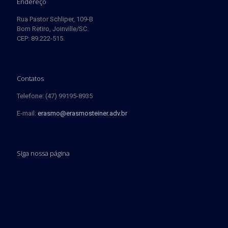
Endereço
Rua Pastor Schliper, 109-B
Bom Retiro, Joinville/SC.
CEP: 89.222-515.
Contatos
Telefone: (47) 99195-8935
E-mail:
erasmo@erasmosteiner.adv.br
Siga nossa página