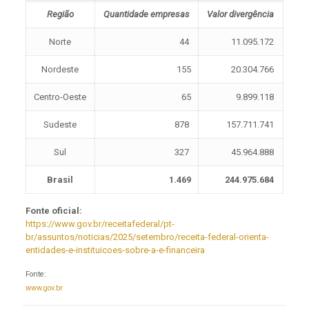
Região
Quantidade empresas
Valor divergência
Norte
44
11.095.172
Nordeste
155
20.304.766
Centro-Oeste
65
9.899.118
Sudeste
878
157.711.741
Sul
327
45.964.888
Brasil
1.469
244.975.684
Fonte oficial:
https://www.gov.br/receitafederal/pt-
br/assuntos/noticias/2025/setembro/receita-federal-orienta-
entidades-e-instituicoes-sobre-a-e-financeira
Fonte:
www.gov.br