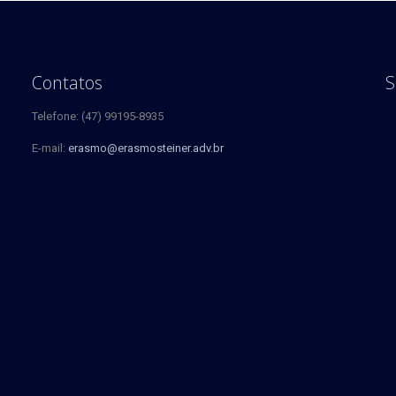
Contatos
S
Telefone: (47) 99195-8935
E-mail:
erasmo@erasmosteiner.adv.br