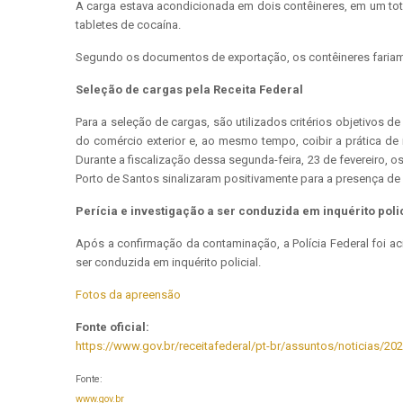
A carga estava acondicionada em dois contêineres, em um tot
tabletes de cocaína.
Segundo os documentos de exportação, os contêineres fariam t
Seleção de cargas pela Receita Federal
Para a seleção de cargas, são utilizados critérios objetivos
do comércio exterior e, ao mesmo tempo, coibir a prática de 
Durante a fiscalização dessa segunda-feira, 23 de fevereiro, 
Porto de Santos sinalizaram positivamente para a presença de
Perícia e investigação a ser conduzida em inquérito poli
Após a confirmação da contaminação, a Polícia Federal foi acio
ser conduzida em inquérito policial.
Fotos da apreensão
Fonte oficial:
https://www.gov.br/receitafederal/pt-br/assuntos/noticias/20
Fonte:
www.gov.br