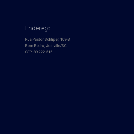
Endereço
Rua Pastor Schliper, 109-B
Bom Retiro, Joinville/SC.
CEP: 89.222-515.