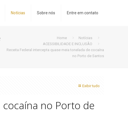
Notícias
Sobre nós
Entre em contato
e
Home
Notícias
ACESSIBILIDADE E INCLUSÃO
Receita Federal intercepta quase meia tonelada de cocaína
no Porto de Santos
Exibir tudo
e cocaína no Porto de