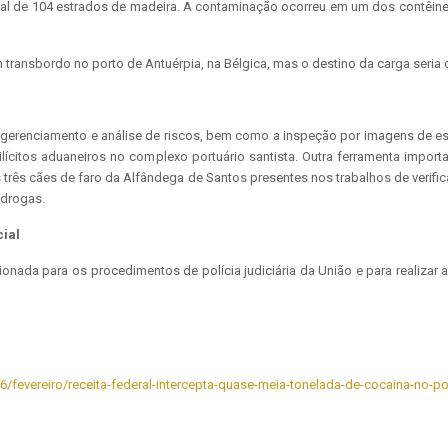
al de 104 estrados de madeira. A contaminação ocorreu em um dos contêine
ransbordo no porto de Antuérpia, na Bélgica, mas o destino da carga seria 
 de gerenciamento e análise de riscos, bem como a inspeção por imagens de es
ilícitos aduaneiros no complexo portuário santista. Outra ferramenta importa
os três cães de faro da Alfândega de Santos presentes nos trabalhos de verif
 drogas.
cial
nada para os procedimentos de polícia judiciária da União e para realizar a 
26/fevereiro/receita-federal-intercepta-quase-meia-tonelada-de-cocaina-no-p