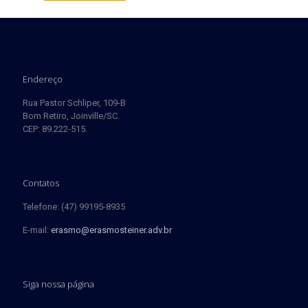
Endereço
Rua Pastor Schliper, 109-B
Bom Retiro, Joinville/SC.
CEP: 89.222-515.
Contatos
Telefone: (47) 99195-8935
E-mail:
erasmo@erasmosteiner.adv.br
Siga nossa página