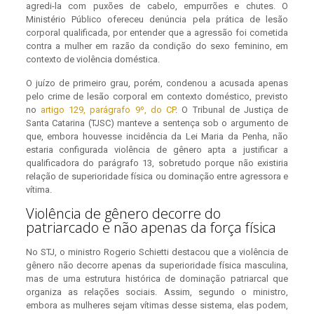
agredi-la com puxões de cabelo, empurrões e chutes. O
Ministério Público ofereceu denúncia pela prática de lesão
corporal qualificada, por entender que a agressão foi cometida
contra a mulher em razão da condição do sexo feminino, em
contexto de violência doméstica.
O juízo de primeiro grau, porém, condenou a acusada apenas
pelo crime de lesão corporal em contexto doméstico, previsto
no
artigo 129, parágrafo 9º, do CP
. O Tribunal de Justiça de
Santa Catarina (TJSC) manteve a sentença sob o argumento de
que, embora houvesse incidência da Lei Maria da Penha, não
estaria configurada violência de gênero apta a justificar a
qualificadora do parágrafo 13, sobretudo porque não existiria
relação de superioridade física ou dominação entre agressora e
vítima.
Violência de gênero decorre do
patriarcado e não apenas da força física
No STJ, o ministro Rogerio Schietti destacou que a violência de
gênero não decorre apenas da superioridade física masculina,
mas de uma estrutura histórica de dominação patriarcal que
organiza as relações sociais. Assim, segundo o ministro,
embora as mulheres sejam vítimas desse sistema, elas podem,