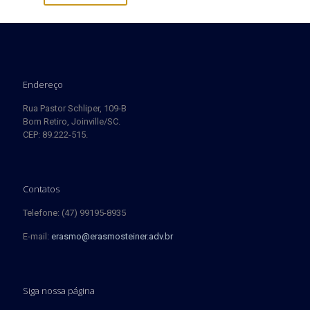
Endereço
Rua Pastor Schliper, 109-B
Bom Retiro, Joinville/SC.
CEP: 89.222-515.
Contatos
Telefone: (47) 99195-8935
E-mail:
erasmo@erasmosteiner.adv.br
Siga nossa página