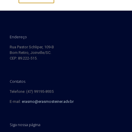
Endereço
Rua Pastor Schliper, 109-B
Bom Retiro, Joinville/SC.
CEP: 89.222-515.
Contatos
Telefone: (47) 99195-8935
E-mail:
erasmo@erasmosteiner.adv.br
Siga nossa página