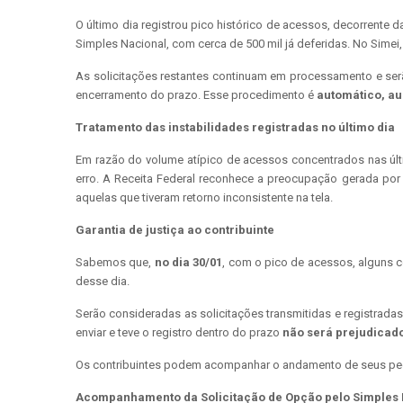
O último dia registrou pico histórico de acessos, decorrente
Simples Nacional, com cerca de 500 mil já deferidas. No Simei
As solicitações restantes continuam em processamento e se
encerramento do prazo. Esse procedimento é
automático, au
Tratamento das instabilidades registradas no último dia
Em razão do volume atípico de acessos concentrados nas úl
erro. A Receita Federal reconhece a preocupação gerada por
aquelas que tiveram retorno inconsistente na tela.
Garantia de justiça ao contribuinte
Sabemos que,
no dia 30/01
, com o pico de acessos, alguns co
desse dia.
Serão consideradas as solicitações transmitidas e registrada
enviar e teve o registro dentro do prazo
não será prejudicad
Os contribuintes podem acompanhar o andamento de seus ped
Acompanhamento da Solicitação de Opção pelo Simples 