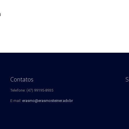
a
Contatos
S
Telefone: (47) 99195-8935
E-mail:
erasmo@erasmosteiner.adv.br