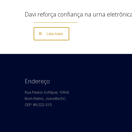
Davi reforça confiança na urna eletrônic
Leia mais
Endereço
Rua Pastor Schliper, 109-B
Bom Retiro, Joinville/SC.
CEP: 89.222-515.