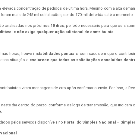
 da elevada concentração de pedidos de última hora. Mesmo com a alta dema
, foram mais de 245 mil solicitações, sendo 170 mil deferidas até o momento.
rão analisadas nos próximos
10 dias
, período necessário para que os siste
ditável e não exige qualquer ação adicional do contribuinte
.
timas horas, houve
instabilidades pontuais
, com casos em que o contribui
 essa situação e
esclarece que todas as solicitações concluídas dent
ntribuintes viram mensagens de erro após confirmar o envio. Por isso, a Rece
s neste dia dentro do prazo, conforme os logs de transmissão, que indicam
o
.
idos pelos serviços disponíveis no
Portal do Simples Nacional – Simple
Nacional