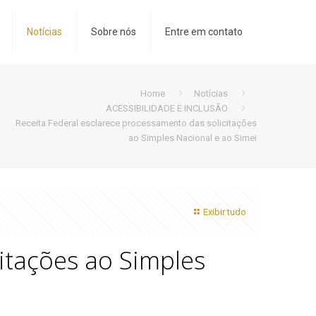
Notícias
Sobre nós
Entre em contato
Home
Notícias
ACESSIBILIDADE E INCLUSÃO
Receita Federal esclarece processamento das solicitações
ao Simples Nacional e ao Simei
Exibir tudo
itações ao Simples