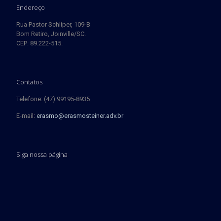
Endereço
Rua Pastor Schliper, 109-B
Bom Retiro, Joinville/SC.
CEP: 89.222-515.
Contatos
Telefone: (47) 99195-8935
E-mail:
erasmo@erasmosteiner.adv.br
Siga nossa página