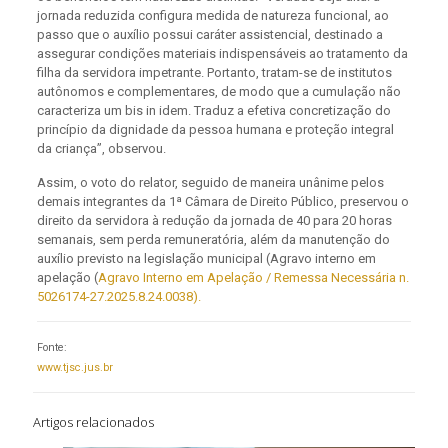
jornada reduzida configura medida de natureza funcional, ao
passo que o auxílio possui caráter assistencial, destinado a
assegurar condições materiais indispensáveis ao tratamento da
filha da servidora impetrante. Portanto, tratam-se de institutos
autônomos e complementares, de modo que a cumulação não
caracteriza um bis in idem. Traduz a efetiva concretização do
princípio da dignidade da pessoa humana e proteção integral
da criança”, observou.
Assim, o voto do relator, seguido de maneira unânime pelos
demais integrantes da 1ª Câmara de Direito Público, preservou o
direito da servidora à redução da jornada de 40 para 20 horas
semanais, sem perda remuneratória, além da manutenção do
auxílio previsto na legislação municipal (Agravo interno em
apelação (
Agravo Interno em Apelação / Remessa Necessária n.
5026174-27.2025.8.24.0038).
Fonte:
www.tjsc.jus.br
Artigos relacionados