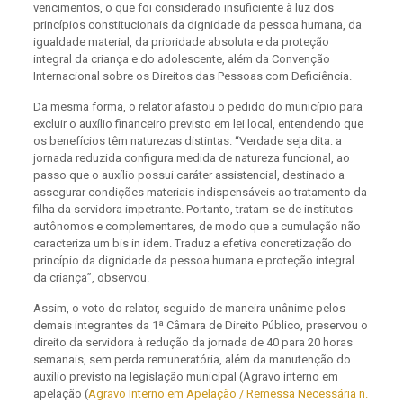
vencimentos, o que foi considerado insuficiente à luz dos
princípios constitucionais da dignidade da pessoa humana, da
igualdade material, da prioridade absoluta e da proteção
integral da criança e do adolescente, além da Convenção
Internacional sobre os Direitos das Pessoas com Deficiência.
Da mesma forma, o relator afastou o pedido do município para
excluir o auxílio financeiro previsto em lei local, entendendo que
os benefícios têm naturezas distintas. “Verdade seja dita: a
jornada reduzida configura medida de natureza funcional, ao
passo que o auxílio possui caráter assistencial, destinado a
assegurar condições materiais indispensáveis ao tratamento da
filha da servidora impetrante. Portanto, tratam-se de institutos
autônomos e complementares, de modo que a cumulação não
caracteriza um bis in idem. Traduz a efetiva concretização do
princípio da dignidade da pessoa humana e proteção integral
da criança”, observou.
Assim, o voto do relator, seguido de maneira unânime pelos
demais integrantes da 1ª Câmara de Direito Público, preservou o
direito da servidora à redução da jornada de 40 para 20 horas
semanais, sem perda remuneratória, além da manutenção do
auxílio previsto na legislação municipal (Agravo interno em
apelação (
Agravo Interno em Apelação / Remessa Necessária n.