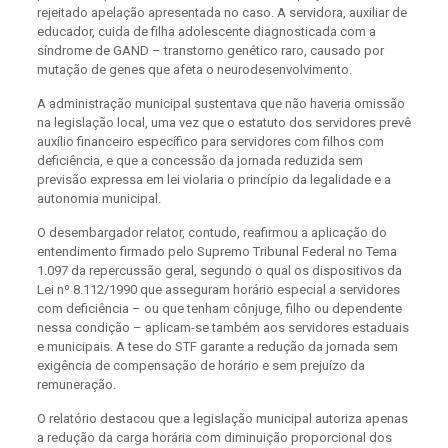
rejeitado apelação apresentada no caso. A servidora, auxiliar de
educador, cuida de filha adolescente diagnosticada com a
síndrome de GAND – transtorno genético raro, causado por
mutação de genes que afeta o neurodesenvolvimento.
A administração municipal sustentava que não haveria omissão
na legislação local, uma vez que o estatuto dos servidores prevê
auxílio financeiro específico para servidores com filhos com
deficiência, e que a concessão da jornada reduzida sem
previsão expressa em lei violaria o princípio da legalidade e a
autonomia municipal.
O desembargador relator, contudo, reafirmou a aplicação do
entendimento firmado pelo Supremo Tribunal Federal no Tema
1.097 da repercussão geral, segundo o qual os dispositivos da
Lei nº 8.112/1990 que asseguram horário especial a servidores
com deficiência – ou que tenham cônjuge, filho ou dependente
nessa condição – aplicam-se também aos servidores estaduais
e municipais. A tese do STF garante a redução da jornada sem
exigência de compensação de horário e sem prejuízo da
remuneração.
O relatório destacou que a legislação municipal autoriza apenas
a redução da carga horária com diminuição proporcional dos