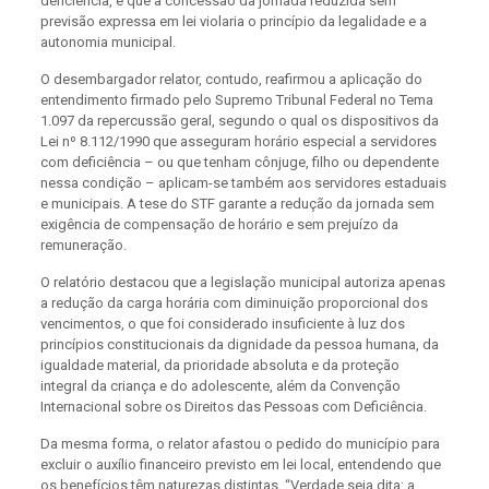
deficiência, e que a concessão da jornada reduzida sem
previsão expressa em lei violaria o princípio da legalidade e a
autonomia municipal.
O desembargador relator, contudo, reafirmou a aplicação do
entendimento firmado pelo Supremo Tribunal Federal no Tema
1.097 da repercussão geral, segundo o qual os dispositivos da
Lei nº 8.112/1990 que asseguram horário especial a servidores
com deficiência – ou que tenham cônjuge, filho ou dependente
nessa condição – aplicam-se também aos servidores estaduais
e municipais. A tese do STF garante a redução da jornada sem
exigência de compensação de horário e sem prejuízo da
remuneração.
O relatório destacou que a legislação municipal autoriza apenas
a redução da carga horária com diminuição proporcional dos
vencimentos, o que foi considerado insuficiente à luz dos
princípios constitucionais da dignidade da pessoa humana, da
igualdade material, da prioridade absoluta e da proteção
integral da criança e do adolescente, além da Convenção
Internacional sobre os Direitos das Pessoas com Deficiência.
Da mesma forma, o relator afastou o pedido do município para
excluir o auxílio financeiro previsto em lei local, entendendo que
os benefícios têm naturezas distintas. “Verdade seja dita: a