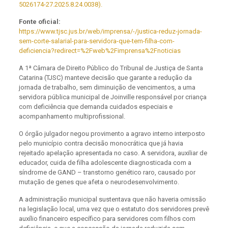
5026174-27.2025.8.24.0038).
Fonte oficial:
https://www.tjsc.jus.br/web/imprensa/-/justica-reduz-jornada-
sem-corte-salarial-para-servidora-que-tem-filha-com-
deficiencia?redirect=%2Fweb%2Fimprensa%2Fnoticias
A 1ª Câmara de Direito Público do Tribunal de Justiça de Santa
Catarina (TJSC) manteve decisão que garante a redução da
jornada de trabalho, sem diminuição de vencimentos, a uma
servidora pública municipal de Joinville responsável por criança
com deficiência que demanda cuidados especiais e
acompanhamento multiprofissional.
O órgão julgador negou provimento a agravo interno interposto
pelo município contra decisão monocrática que já havia
rejeitado apelação apresentada no caso. A servidora, auxiliar de
educador, cuida de filha adolescente diagnosticada com a
síndrome de GAND – transtorno genético raro, causado por
mutação de genes que afeta o neurodesenvolvimento.
A administração municipal sustentava que não haveria omissão
na legislação local, uma vez que o estatuto dos servidores prevê
auxílio financeiro específico para servidores com filhos com