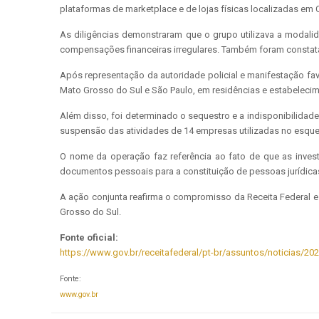
plataformas de marketplace e de lojas físicas localizadas e
As diligências demonstraram que o grupo utilizava a modali
compensações financeiras irregulares. Também foram constatad
Após representação da autoridade policial e manifestação fa
Mato Grosso do Sul e São Paulo, em residências e estabeleci
Além disso, foi determinado o sequestro e a indisponibilidad
suspensão das atividades de 14 empresas utilizadas no esqu
O nome da operação faz referência ao fato de que as invest
documentos pessoais para a constituição de pessoas jurídicas 
A ação conjunta reafirma o compromisso da Receita Federal e 
Grosso do Sul.
Fonte oficial:
https://www.gov.br/receitafederal/pt-br/assuntos/noticias/2
Fonte:
www.gov.br