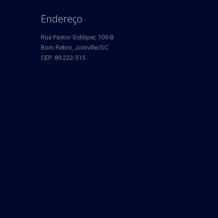
Endereço
Rua Pastor Schliper, 109-B
Bom Retiro, Joinville/SC.
CEP: 89.222-515.