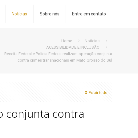
Notícias
Sobre nós
Entre em contato
Home
Notícias
ACESSIBILIDADE E INCLUSÃO
Receita Federal e Polícia Federal realizam operação conjunta
contra crimes transnacionais em Mato Grosso do Sul
Exibir tudo
ão conjunta contra