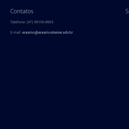
Contatos
S
Telefone: (47) 99195-8935
E-mail:
erasmo@erasmosteiner.adv.br