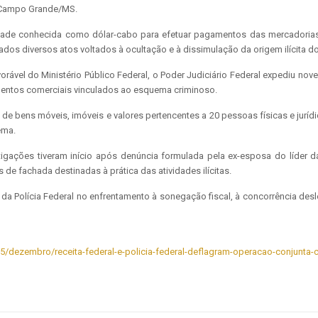
m Campo Grande/MS.
dade conhecida como dólar-cabo para efetuar pagamentos das mercadorias, 
os diversos atos voltados à ocultação e à dissimulação da origem ilícita d
vorável do Ministério Público Federal, o Poder Judiciário Federal expediu 
mentos comerciais vinculados ao esquema criminoso.
e de bens móveis, imóveis e valores pertencentes a 20 pessoas físicas e jur
ema.
igações tiveram início após denúncia formulada pela ex-esposa do líder d
de fachada destinadas à prática das atividades ilícitas.
da Polícia Federal no enfrentamento à sonegação fiscal, à concorrência desle
025/dezembro/receita-federal-e-policia-federal-deflagram-operacao-conjunta