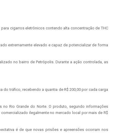
fis para cigarros eletrônicos contendo alta concentração de THC
rado extremamente elevado e capaz de potencializar de forma
lizado no bairro de Petrópolis. Durante a ação controlada, as
ca do tráfico, recebendo a quantia de R$ 200,00 por cada carga
os no Rio Grande do Norte. O produto, segundo informações
r comercializado ilegalmente no mercado local por mais de R$
pectativa é de que novas prisões e apreensões ocorram nos