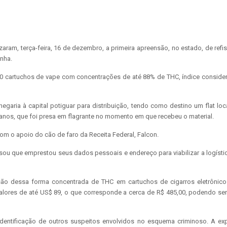
lizaram, terça-feira, 16 de dezembro, a primeira apreensão, no estado, de re
onha.
100 cartuchos de vape com concentrações de até 88% de THC, índice conside
garia à capital potiguar para distribuição, tendo como destino um flat loca
 anos, que foi presa em flagrante no momento em que recebeu o material.
om o apoio do cão de faro da Receita Federal, Falcon.
ssou que emprestou seus dados pessoais e endereço para viabilizar a logísti
nsão dessa forma concentrada de THC em cartuchos de cigarros eletrônic
alores de até US$ 89, o que corresponde a cerca de R$ 485,00, podendo se
dentificação de outros suspeitos envolvidos no esquema criminoso. A ex