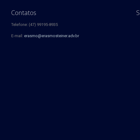
Contatos
S
Telefone: (47) 99195-8935
E-mail:
erasmo@erasmosteiner.adv.br