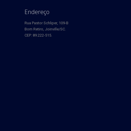
Endereço
Rua Pastor Schliper, 109-B
Bom Retiro, Joinville/SC.
CEP: 89.222-515.