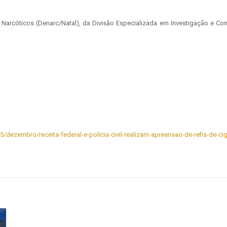
Narcóticos (Denarc/Natal), da Divisão Especializada em Investigação e C
5/dezembro/receita-federal-e-policia-civil-realizam-apreensao-de-refis-de-ci