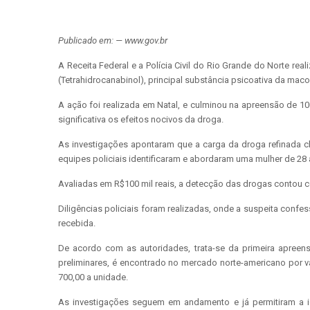
Publicado em: — www.gov.br
A Receita Federal e a Polícia Civil do Rio Grande do Norte rea
(Tetrahidrocanabinol), principal substância psicoativa da mac
A ação foi realizada em Natal, e culminou na apreensão de 
significativa os efeitos nocivos da droga.
As investigações apontaram que a carga da droga refinada che
equipes policiais identificaram e abordaram uma mulher de 28
Avaliadas em R$100 mil reais, a detecção das drogas contou c
Diligências policiais foram realizadas, onde a suspeita confe
recebida.
De acordo com as autoridades, trata-se da primeira apree
preliminares, é encontrado no mercado norte-americano por v
700,00 a unidade.
As investigações seguem em andamento e já permitiram a i