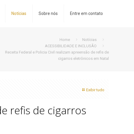
Notícias
Sobre nós
Entre em contato
Home
Notícias
ACESSIBILIDADE E INCLUSÃO
Receita Federal e Policia Civil realizam apreensão de refis de
cigarros eletrônicos em Natal
Exibir tudo
e refis de cigarros