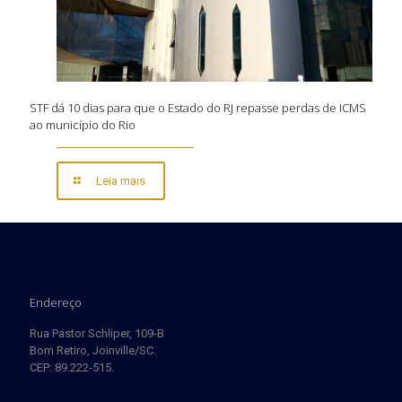
STF dá 10 dias para que o Estado do RJ repasse perdas de ICMS
ao município do Rio
Leia mais
Endereço
Rua Pastor Schliper, 109-B
Bom Retiro, Joinville/SC.
CEP: 89.222-515.