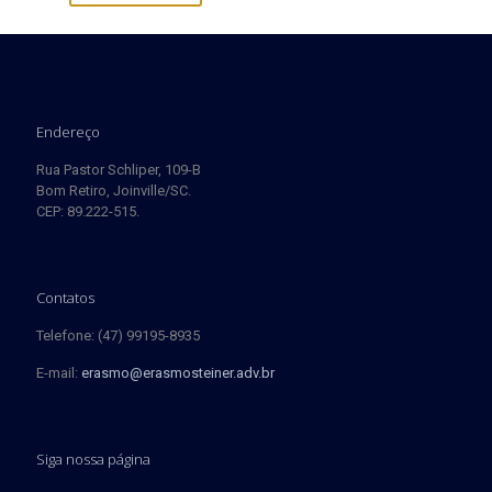
Endereço
Rua Pastor Schliper, 109-B
Bom Retiro, Joinville/SC.
CEP: 89.222-515.
Contatos
Telefone: (47) 99195-8935
E-mail:
erasmo@erasmosteiner.adv.br
Siga nossa página