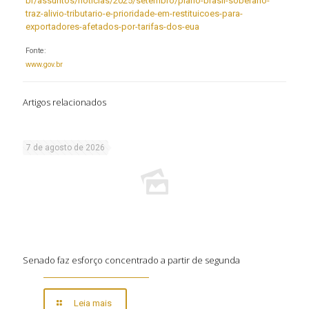
br/assuntos/noticias/2025/setembro/plano-brasil-soberano-
traz-alivio-tributario-e-prioridade-em-restituicoes-para-
exportadores-afetados-por-tarifas-dos-eua
Fonte:
www.gov.br
Artigos relacionados
7 de agosto de 2026
Senado faz esforço concentrado a partir de segunda
Leia mais