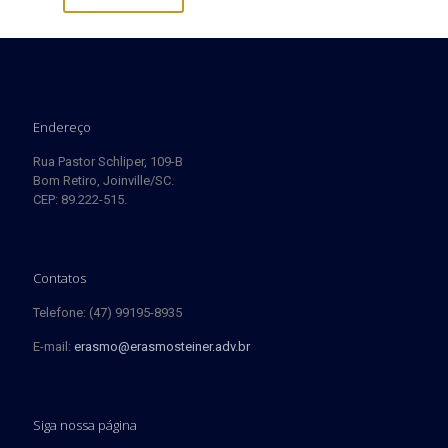
Endereço
Rua Pastor Schliper, 109-B
Bom Retiro, Joinville/SC.
CEP: 89.222-515.
Contatos
Telefone: (47) 99195-8935
E-mail:
erasmo@erasmosteiner.adv.br
Siga nossa página