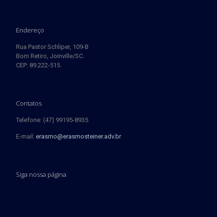
Endereço
Rua Pastor Schliper, 109-B
Bom Retiro, Joinville/SC.
CEP: 89.222-515.
Contatos
Telefone: (47) 99195-8935
E-mail:
erasmo@erasmosteiner.adv.br
Siga nossa página