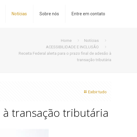
Notícias
Sobre nós
Entre em contato
Home
Notícias
ACESSIBILIDADE E INCLUSÃO
Receita Federal alerta para o prazo final de adesão à
transação tributária
Exibir tudo
 à transação tributária