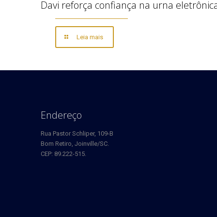
Davi reforça confiança na urna eletrônic
Leia mais
Endereço
Rua Pastor Schliper, 109-B
Bom Retiro, Joinville/SC.
CEP: 89.222-515.