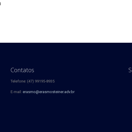
a
Contatos
S
Telefone: (47) 99195-8935
E-mail:
erasmo@erasmosteiner.adv.br