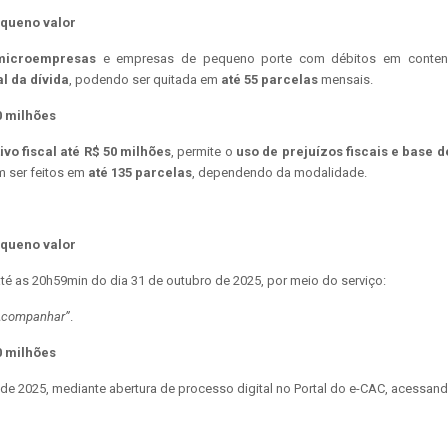
equeno valor
 microempresas
e empresas de pequeno porte com débitos em contencio
l da dívida
, podendo ser quitada em
até 55 parcelas
mensais.
0 milhões
vo fiscal até R$ 50 milhões
, permite o
uso de prejuízos fiscais e base 
m ser feitos em
até 135 parcelas
, dependendo da modalidade.
equeno valor
até as 20h59min do dia 31 de outubro de 2025, por meio do serviço:
 Acompanhar”
.
0 milhões
 de 2025, mediante abertura de processo digital no Portal do e-CAC, acessand