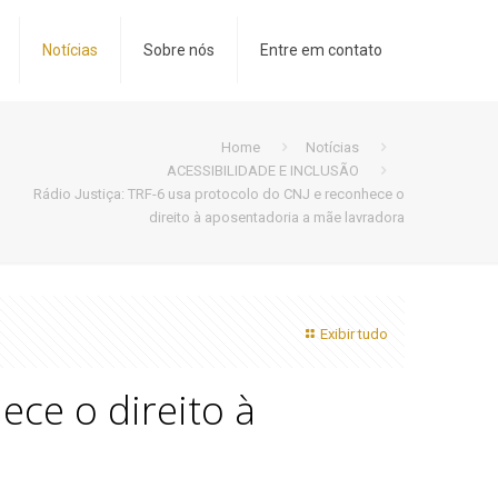
Notícias
Sobre nós
Entre em contato
Home
Notícias
ACESSIBILIDADE E INCLUSÃO
Rádio Justiça: TRF-6 usa protocolo do CNJ e reconhece o
direito à aposentadoria a mãe lavradora
Exibir tudo
ece o direito à