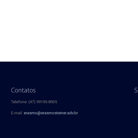
o
Contatos
S
Telefone: (47) 99195-8935
E-mail:
erasmo@erasmosteiner.adv.br