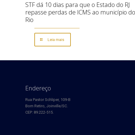
STF dá 10 dias para que o Estado do RJ
repasse perdas de ICMS ao município d
Rio
Leia mais
Endereço
Rua Pastor Schliper, 109-B
Bom Retiro, Joinville/SC.
CEP: 89.222-515.