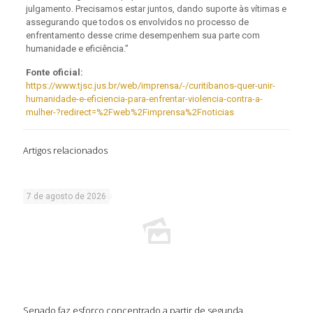
julgamento. Precisamos estar juntos, dando suporte às vítimas e
assegurando que todos os envolvidos no processo de
enfrentamento desse crime desempenhem sua parte com
humanidade e eficiência.”
Fonte oficial:
https://www.tjsc.jus.br/web/imprensa/-/curitibanos-quer-unir-
humanidade-e-eficiencia-para-enfrentar-violencia-contra-a-
mulher-?redirect=%2Fweb%2Fimprensa%2Fnoticias
Artigos relacionados
7 de agosto de 2026
Senado faz esforço concentrado a partir de segunda