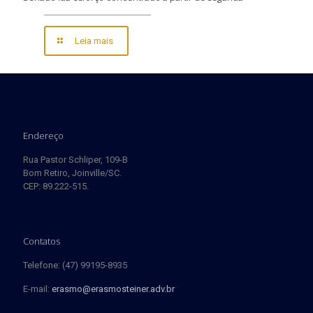
Leia mais
Endereço
Rua Pastor Schliper, 109-B
Bom Retiro, Joinville/SC.
CEP: 89.222-515.
Contatos
Telefone: (47) 99195-8935
E-mail:
erasmo@erasmosteiner.adv.br