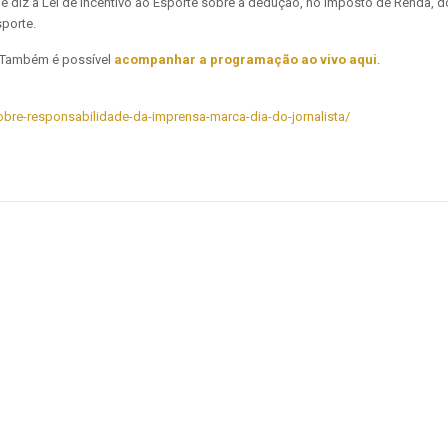
e diz a Lei de Incentivo ao Esporte sobre a dedução, no Imposto de Renda, d
sporte.
l. Também é possível
acompanhar a programação ao vivo aqui
.
-sobre-responsabilidade-da-imprensa-marca-dia-do-jornalista/