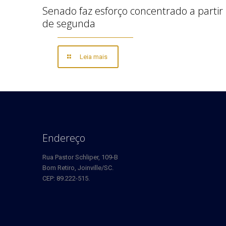
Senado faz esforço concentrado a partir
de segunda
Leia mais
Endereço
Rua Pastor Schliper, 109-B
Bom Retiro, Joinville/SC.
CEP: 89.222-515.