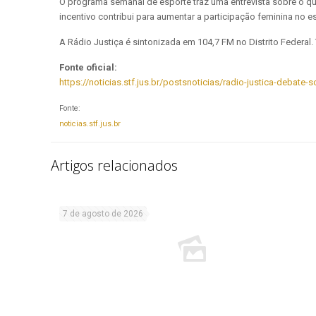
O programa semanal de esporte traz uma entrevista sobre o qu
incentivo contribui para aumentar a participação feminina no e
A Rádio Justiça é sintonizada em 104,7 FM no Distrito Federa
Fonte oficial:
https://noticias.stf.jus.br/postsnoticias/radio-justica-debate
Fonte:
noticias.stf.jus.br
Artigos relacionados
7 de agosto de 2026