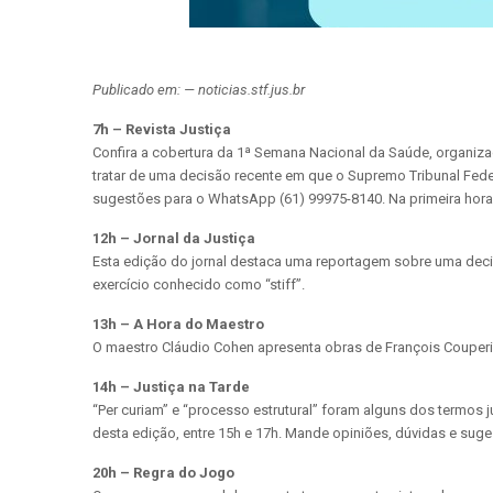
Publicado em: — noticias.stf.jus.br
7h – Revista Justiça
Confira a cobertura da 1ª Semana Nacional da Saúde, organizada
tratar de uma decisão recente em que o Supremo Tribunal Feder
sugestões para o WhatsApp (61) 99975-8140. Na primeira hora, 
12h – Jornal da Justiça
Esta edição do jornal destaca uma reportagem sobre uma deci
exercício conhecido como “stiff”.
13h – A Hora do Maestro
O maestro Cláudio Cohen apresenta obras de François Couperin
14h – Justiça na Tarde
“Per curiam” e “processo estrutural” foram alguns dos termos 
desta edição, entre 15h e 17h. Mande opiniões, dúvidas e suge
20h – Regra do Jogo