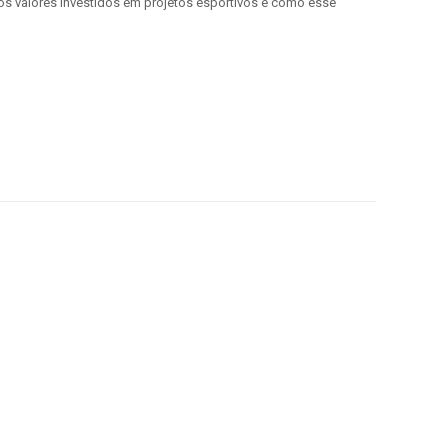
os valores investidos em projetos esportivos e como esse