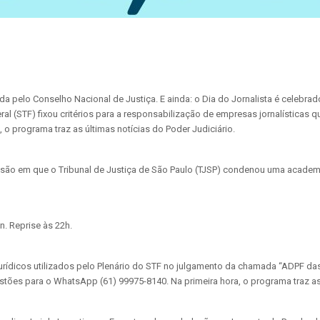
 pelo Conselho Nacional de Justiça. E ainda: o Dia do Jornalista é celebrado
al (STF) fixou critérios para a responsabilização de empresas jornalísticas
o programa traz as últimas notícias do Poder Judiciário.
são em que o Tribunal de Justiça de São Paulo (TJSP) condenou uma academia
. Reprise às 22h.
jurídicos utilizados pelo Plenário do STF no julgamento da chamada “ADPF das
stões para o WhatsApp (61) 99975-8140. Na primeira hora, o programa traz as 