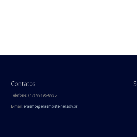
Contatos
S
Telefone: (47) 99195-8935
E-mail:
erasmo@erasmosteiner.adv.br