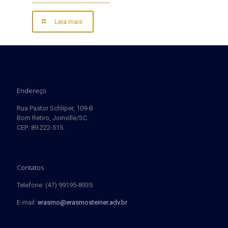
Leia mais
Endereço
Rua Pastor Schliper, 109-B
Bom Retiro, Joinville/SC.
CEP: 89.222-515.
Contatos
Telefone: (47) 99195-8935
E-mail:
erasmo@erasmosteiner.adv.br