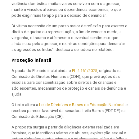
violência doméstica muitas vezes convivem com o agressor,
mantêm vínculos afetivos ou dependência econômica, o que
pode exigir mais tempo para a decisão de denunciar.
“A vítima necessita de um prazo maior de reflexão para exercer o
direito de queixa ou representação, a fim de vencer o medo, a
vergonha, o trauma e até mesmo o eventual sentimento que
ainda nutra pelo agressor, e reunir as condições para denunciar
as agressões sofridas”, destaca a senadora no relatório.
Proteção infantil
A pauta do Plenário inclui ainda o
PL 4.161/2025
, originado na
Comissão de Direitos Humanos (CDH), que prevê ações das
escolas para conscientização sobre direitos de crianças e
adolescentes, mecanismos de proteção e canais de denúncia e
ajuda.
O texto altera a
Lei de Diretrizes e Bases da Educação Nacional
e
recebeu parecer favorável da senadora Leila Barros (PDT-DF) na
Comissão de Educação (CE).
A proposta surgiu a partir de diligência externa realizada em
Roraima, que identificou relatos de abusos, exploração sexual e
outras violações contra crianças e adolescentes, além de falhas