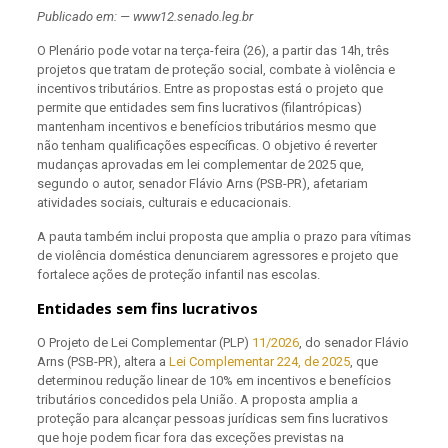
Publicado em: — www12.senado.leg.br
O Plenário pode votar na terça-feira (26), a partir das 14h, três
projetos que tratam de proteção social, combate à violência e
incentivos tributários. Entre as propostas está o projeto
que
permite que entidades sem fins lucrativos (filantrópicas)
mantenham incentivos e benefícios tributários mesmo que
não tenham qualificações específicas. O objetivo é reverter
mudanças aprovadas em lei complementar de 2025 que,
segundo o autor, senador Flávio Arns (PSB-PR), afetariam
atividades sociais, culturais e educacionais.
A pauta também inclui proposta que amplia o prazo para vítimas
de violência doméstica denunciarem agressores e projeto que
fortalece ações de proteção infantil nas escolas.
Entidades sem fins lucrativos
O Projeto de Lei Complementar (PLP)
11/2026
, do senador Flávio
Arns (PSB-PR), altera a
Lei Complementar 224, de 2025
, que
determinou redução linear de 10% em incentivos e benefícios
tributários concedidos pela União. A proposta amplia a
proteção para alcançar pessoas jurídicas sem fins lucrativos
que hoje podem ficar fora das exceções previstas na