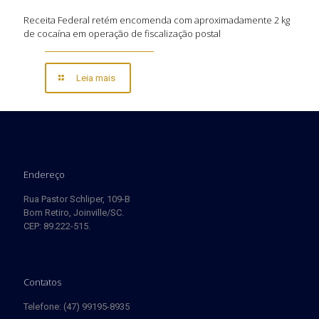
Receita Federal retém encomenda com aproximadamente 2 kg
de cocaína em operação de fiscalização postal
Leia mais
Endereço
Rua Pastor Schliper, 109-B
Bom Retiro, Joinville/SC.
CEP: 89.222-515.
Contatos
Telefone: (47) 99195-8935