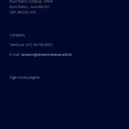
Rua Pastor Schliper, 109-B
Bom Retiro, Joinville/SC.
CEP: 89.222-515.
Contatos
Telefone: (47) 99195-8935
E-mail:
erasmo@erasmosteiner.adv.br
Siga nossa página