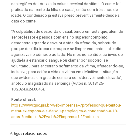
nas regiões do tórax e da coluna cervical da vítima. O crime foi
praticado na frente da filha do casal, então com três anos de
idade. O condenado já estava preso preventivamente desde a
data do crime.
“A culpabilidade desborda o usual, tendo em vista que, além de
ser professor e pessoa com ensino superior completo,
demonstrou grande desvalor à vida da ofendida, sobretudo
porque decidiu trocar de roupa e se limpar enquanto a ofendida
agonizava no cômodo ao lado. No mesmo sentido, ao invés de
ajudá-la a estancar o sangue ou clamar por socorro, se
voluntariou para encerrar o sofrimento da vítima, oferecendo-se,
inclusive, para ceifar a vida da vítima em definitivo – situação
que evidencia um grau de censura consideravelmente elevado”,
anotou o magistrado na sentença (Autos n. 5018125-
10.2024.8.24.0045).
Fonte oficial:
https://www.tjsc.jus.br/web/imprensa/-/professor-que-tentou-
matar-ex-esposa-e-a-deixou-paraplegica-e-condenado-a-18-
anos-?redirect=%2Fweb%2Fimprensa%2Fnoticias
Artigos relacionados