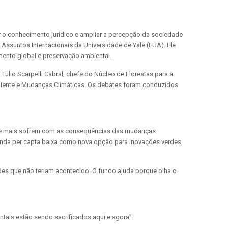
er o conhecimento jurídico e ampliar a percepção da sociedade
e Assuntos Internacionais da Universidade de Yale (EUA). Ele
mento global e preservação ambiental.
ulio Scarpelli Cabral, chefe do Núcleo de Florestas para a
mbiente e Mudanças Climáticas. Os debates foram conduzidos
que mais sofrem com as consequências das mudanças
renda per capta baixa como nova opção para inovações verdes,
ções que não teriam acontecido. O fundo ajuda porque olha o
ntais estão sendo sacrificados aqui e agora”.