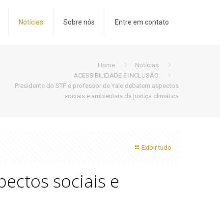
Notícias
Sobre nós
Entre em contato
Home
Notícias
ACESSIBILIDADE E INCLUSÃO
Presidente do STF e professor de Yale debatem aspectos
sociais e ambientais da justiça climática
Exibir tudo
ectos sociais e