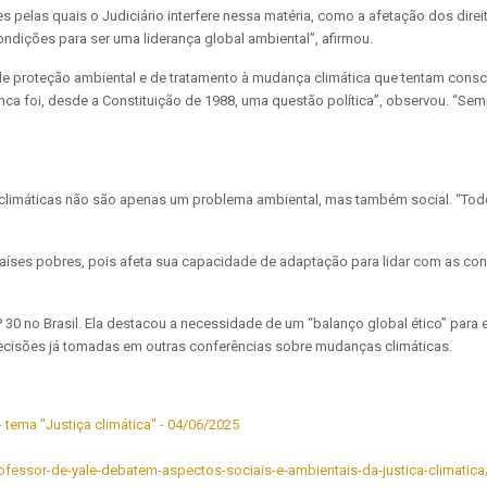
es pelas quais o Judiciário interfere nessa matéria, como a afetação dos dire
ondições para ser uma liderança global ambiental”, afirmou.
 de proteção ambiental e de tratamento à mudança climática que tentam consc
nca foi, desde a Constituição de 1988, uma questão política”, observou. “Sem
limáticas não são apenas um problema ambiental, mas também social. “Todo
aíses pobres, pois afeta sua capacidade de adaptação para lidar com as cons
P 30 no Brasil. Ela destacou a necessidade de um “balanço global ético” par
s decisões já tomadas em outras conferências sobre mudanças climáticas.
professor-de-yale-debatem-aspectos-sociais-e-ambientais-da-justica-climatica