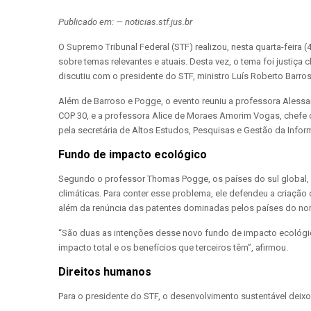
Publicado em: — noticias.stf.jus.br
O Supremo Tribunal Federal (STF) realizou, nesta quarta-feir
sobre temas relevantes e atuais. Desta vez, o tema foi justiça
discutiu com o presidente do STF, ministro Luís Roberto Barr
Além de Barroso e Pogge, o evento reuniu a professora Alessan
COP 30, e a professora Alice de Moraes Amorim Vogas, chefe 
pela secretária de Altos Estudos, Pesquisas e Gestão da Infor
Fundo de impacto ecológico
Segundo o professor Thomas Pogge, os países do sul global
climáticas. Para conter esse problema, ele defendeu a criaçã
além da renúncia das patentes dominadas pelos países do nor
“São duas as intenções desse novo fundo de impacto ecológico
impacto total e os benefícios que terceiros têm”, afirmou.
Direitos humanos
Para o presidente do STF, o desenvolvimento sustentável deixou