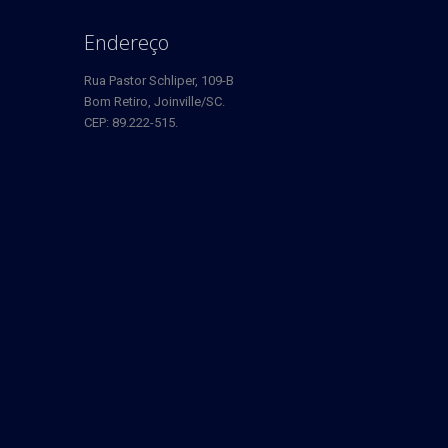
Endereço
Rua Pastor Schliper, 109-B
Bom Retiro, Joinville/SC.
CEP: 89.222-515.