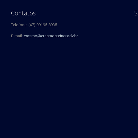
Contatos
S
Telefone: (47) 99195-8935
E-mail:
erasmo@erasmosteiner.adv.br