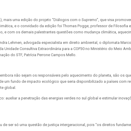
a (4), mais uma edição do projeto “Diálogos com o Supremo”, que visa promov
 climática, e o convidado da edição foi Thomas Pogge, professor de Filosofia 
oso, e com os demais palestrantes questões como mudança climática, aqueci
dra Lehmen, advogada especialista em direito ambiental, o diplomata Marco T
da Unidade Consultiva Extraordinária para a COP30 no Ministério do Meio A
mação do STF, Patrícia Perrone Campos Mello.
, embora não sejam os responsáveis pelo aquecimento do planeta, são os 
o de um fundo de impacto ecológico que seria disponibilizado a países com 
te global.
: auxiliar a penetração das energias verdes no sul global e estimular inova
 de ser só uma questão de justiça intergeracional, pois “os direitos fundame