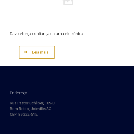
Davi reforça confiança na urna eletrônica
Leia mais
Endereço
Rua Pastor Schliper, 109-B
Bom Retiro, Joinville/SC.
CEP: 89.222-515.