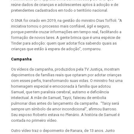
reúne dados de crianças e adolescentes aptos à adoção e de
pretendentes cadastrados em todo o território nacional.
O SNA foi criado em 2019, na gestão do ministro Dias Toffoli. “A
iniciativa tornou o processo mais confiável, ágil e seguro,
porque permite cruzar informações em tempo real, facilitando a
formação de novos lares. A gente brinca que é uma espécie de
Tinder para adoção: quem quer adotar fica sabendo quais as
crianças que estão à espera de adoção”, comparou.
Campanha
Os vídeos da campanha, produzidos pela TV Justiça, mostram
depoimentos de famílias reais que optaram por adotar crianças
com esses perfis, transformando suas vidas. O ministro fez uma
homenagem especial e emocionada à família que adotou
Samuel, que tem paralisia cerebral, autismo e deficiência
intelectual. A mãe de Samuel, Tayci, faleceu de embolia
pulmonar dias antes do lançamento da campanha. “Taicy será
sempre um símbolo de amor incondicional”, afirmou Barroso.
Seu esposo Roberto estava no Plenário. A história de Samuel é
contada no primeiro vídeo.
Outro vídeo traz o depoimento de Ranara, de 13 anos. Junto