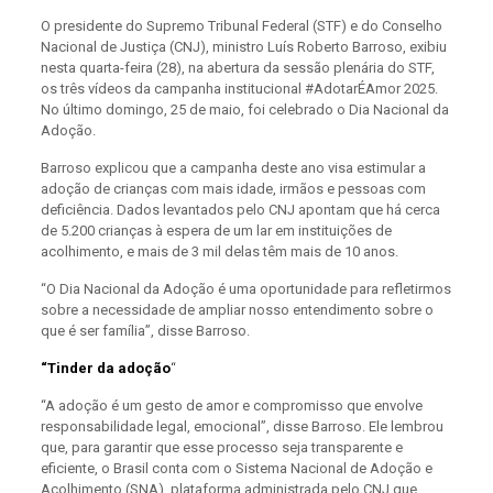
O presidente do Supremo Tribunal Federal (STF) e do Conselho
Nacional de Justiça (CNJ), ministro Luís Roberto Barroso, exibiu
nesta quarta-feira (28), na abertura da sessão plenária do STF,
os três vídeos da campanha institucional #AdotarÉAmor 2025.
No último domingo, 25 de maio, foi celebrado o Dia Nacional da
Adoção.
Barroso explicou que a campanha deste ano visa estimular a
adoção de crianças com mais idade, irmãos e pessoas com
deficiência. Dados levantados pelo CNJ apontam que há cerca
de 5.200 crianças à espera de um lar em instituições de
acolhimento, e mais de 3 mil delas têm mais de 10 anos.
“O Dia Nacional da Adoção é uma oportunidade para refletirmos
sobre a necessidade de ampliar nosso entendimento sobre o
que é ser família”, disse Barroso.
“Tinder da adoção
“
“A adoção é um gesto de amor e compromisso que envolve
responsabilidade legal, emocional”, disse Barroso. Ele lembrou
que, para garantir que esse processo seja transparente e
eficiente, o Brasil conta com o Sistema Nacional de Adoção e
Acolhimento (SNA), plataforma administrada pelo CNJ que