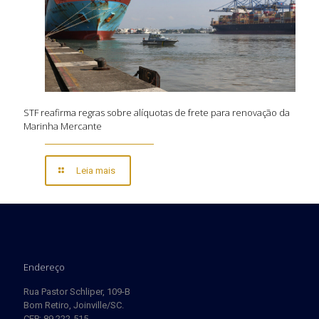
STF reafirma regras sobre alíquotas de frete para renovação da
Marinha Mercante
Leia mais
Endereço
Rua Pastor Schliper, 109-B
Bom Retiro, Joinville/SC.
CEP: 89.222-515.