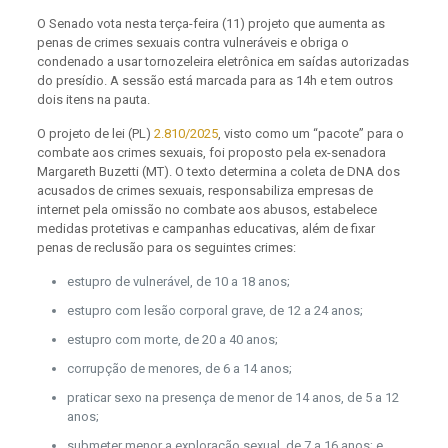
O Senado vota nesta terça-feira (11) projeto que aumenta as
penas de crimes sexuais contra vulneráveis e obriga o
condenado a usar tornozeleira eletrônica em saídas autorizadas
do presídio. A sessão está marcada para as 14h e tem outros
dois itens na pauta.
O projeto de lei (PL)
2.810/2025
, visto como um “pacote” para o
combate aos crimes sexuais, foi proposto pela ex-senadora
Margareth Buzetti (MT). O texto determina a coleta de DNA dos
acusados de crimes sexuais, responsabiliza empresas de
internet pela omissão no combate aos abusos, estabelece
medidas protetivas e campanhas educativas, além de fixar
penas de reclusão para os seguintes crimes:
estupro de vulnerável, de 10 a 18 anos;
estupro com lesão corporal grave, de 12 a 24 anos;
estupro com morte, de 20 a 40 anos;
corrupção de menores, de 6 a 14 anos;
praticar sexo na presença de menor de 14 anos, de 5 a 12
anos;
submeter menor a exploração sexual, de 7 a 16 anos; e