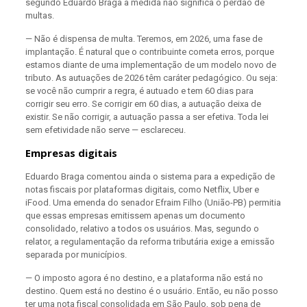
segundo Eduardo Braga a medida não significa o perdão de
multas.
— Não é dispensa de multa. Teremos, em 2026, uma fase de
implantação. É natural que o contribuinte cometa erros, porque
estamos diante de uma implementação de um modelo novo de
tributo. As autuações de 2026 têm caráter pedagógico. Ou seja:
se você não cumprir a regra, é autuado e tem 60 dias para
corrigir seu erro. Se corrigir em 60 dias, a autuação deixa de
existir. Se não corrigir, a autuação passa a ser efetiva. Toda lei
sem efetividade não serve — esclareceu.
Empresas digitais
Eduardo Braga comentou ainda o sistema para a expedição de
notas fiscais por plataformas digitais, como Netflix, Uber e
iFood. Uma emenda do senador Efraim Filho (União-PB) permitia
que essas empresas emitissem apenas um documento
consolidado, relativo a todos os usuários. Mas, segundo o
relator, a regulamentação da reforma tributária exige a emissão
separada por municípios.
— O imposto agora é no destino, e a plataforma não está no
destino. Quem está no destino é o usuário. Então, eu não posso
ter uma nota fiscal consolidada em São Paulo, sob pena de