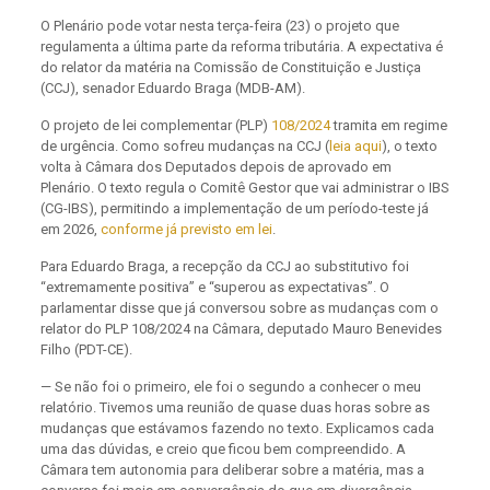
O Plenário pode votar nesta terça-feira (23) o projeto que
regulamenta a última parte da reforma tributária. A expectativa é
do relator da matéria na Comissão de Constituição e Justiça
(CCJ), senador Eduardo Braga (MDB-AM).
O projeto de lei complementar (PLP)
108/2024
tramita em regime
de urgência. Como sofreu mudanças na CCJ (
leia aqui
), o texto
volta à Câmara dos Deputados depois de aprovado em
Plenário.
O texto regula o Comitê Gestor que vai administrar o IBS
(CG-IBS), permitindo a implementação de um período-teste já
em 2026,
conforme já previsto em lei
.
Para Eduardo Braga, a recepção da CCJ ao substitutivo foi
“extremamente positiva” e “superou as expectativas”. O
parlamentar disse que já conversou sobre as mudanças com o
relator do PLP 108/2024 na Câmara, deputado Mauro Benevides
Filho (PDT-CE).
— Se não foi o primeiro, ele foi o segundo a conhecer o meu
relatório. Tivemos uma reunião de quase duas horas sobre as
mudanças que estávamos fazendo no texto. Explicamos cada
uma das dúvidas, e creio que ficou bem compreendido. A
Câmara tem autonomia para deliberar sobre a matéria, mas a