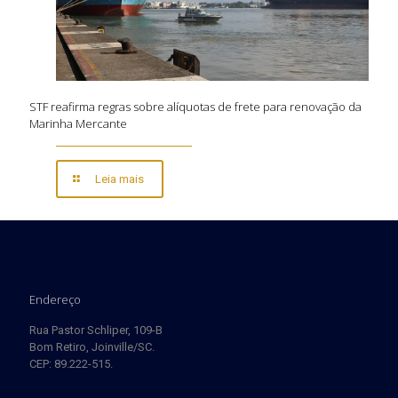
STF reafirma regras sobre alíquotas de frete para renovação da
Marinha Mercante
Leia mais
Endereço
Rua Pastor Schliper, 109-B
Bom Retiro, Joinville/SC.
CEP: 89.222-515.