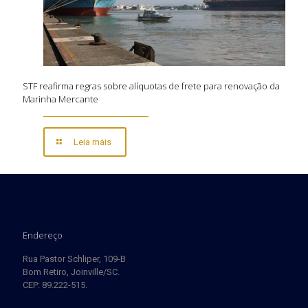
STF reafirma regras sobre alíquotas de frete para renovação da
Marinha Mercante
Leia mais
Endereço
Rua Pastor Schliper, 109-B
Bom Retiro, Joinville/SC.
CEP: 89.222-515.