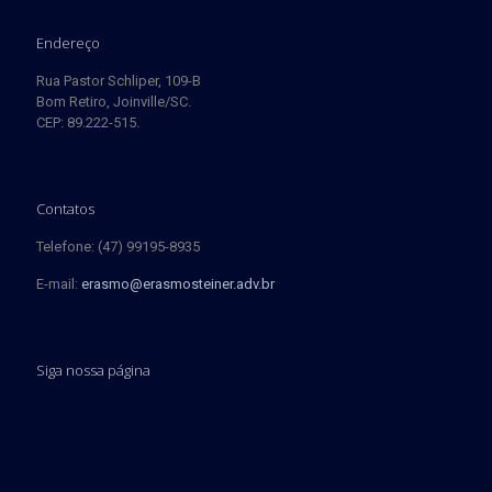
Endereço
Rua Pastor Schliper, 109-B
Bom Retiro, Joinville/SC.
CEP: 89.222-515.
Contatos
Telefone: (47) 99195-8935
E-mail:
erasmo@erasmosteiner.adv.br
Siga nossa página