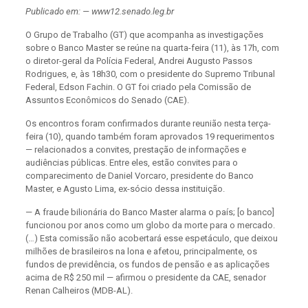
Publicado em: — www12.senado.leg.br
O Grupo de Trabalho (GT) que acompanha as investigações
sobre o Banco Master se reúne na quarta-feira (11), às 17h, com
o diretor-geral da Polícia Federal, Andrei Augusto Passos
Rodrigues, e, às 18h30, com o presidente do Supremo Tribunal
Federal, Edson Fachin. O GT foi criado pela Comissão de
Assuntos Econômicos do Senado (CAE).
Os encontros foram confirmados durante reunião nesta terça-
feira (10), quando também foram aprovados 19 requerimentos
— relacionados a convites, prestação de informações e
audiências públicas.
Entre eles, estão convites para o
comparecimento de Daniel Vorcaro, presidente do Banco
Master, e Agusto Lima, ex-sócio dessa instituição.
— A fraude bilionária do Banco Master alarma o país; [o banco]
funcionou por anos como um globo da morte para o mercado.
(…) Esta comissão não acobertará esse espetáculo, que deixou
milhões de brasileiros na lona e afetou, principalmente, os
fundos de previdência, os fundos de pensão e as aplicações
acima de R$ 250 mil — afirmou o presidente da CAE, senador
Renan Calheiros (MDB-AL).