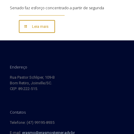
Senado faz esforço concentrado a partir de segunda
Leia mais
Endereço
Rua Pastor Schliper, 109-B
Bom Retiro, Joinville/SC.
CEP: 89.222-515.
Contatos
Telefone: (47) 99195-8935
E-mail:
erasmo@erasmosteiner.adv.br