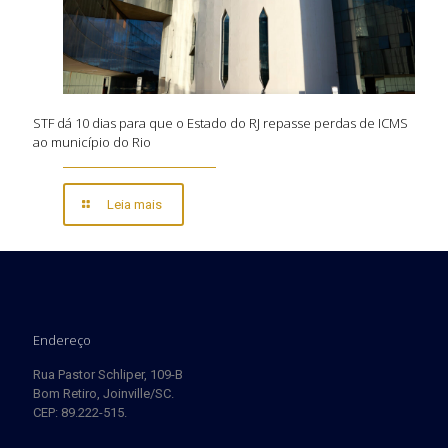
STF dá 10 dias para que o Estado do RJ repasse perdas de ICMS
ao município do Rio
Leia mais
Endereço
Rua Pastor Schliper, 109-B
Bom Retiro, Joinville/SC.
CEP: 89.222-515.