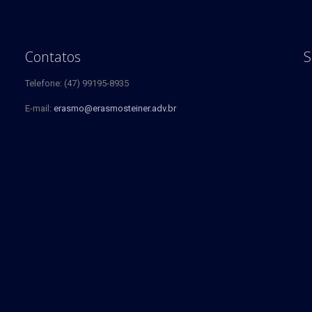
Contatos
S
Telefone: (47) 99195-8935
E-mail:
erasmo@erasmosteiner.adv.br