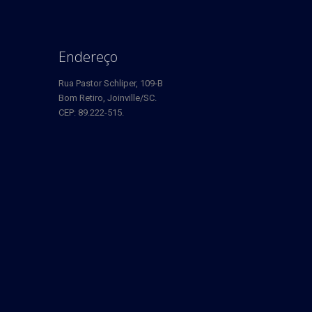
Endereço
Rua Pastor Schliper, 109-B
Bom Retiro, Joinville/SC.
CEP: 89.222-515.