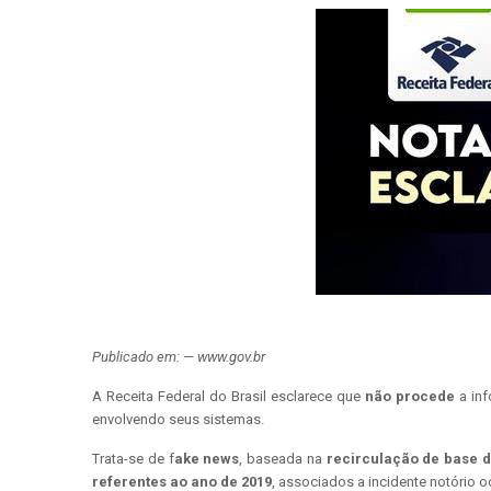
Publicado em: — www.gov.br
A Receita Federal do Brasil esclarece que
não procede
a inf
envolvendo seus sistemas.
Trata-se de f
ake news
, baseada na
recirculação de base d
referentes ao ano de 2019
, associados a incidente notório o