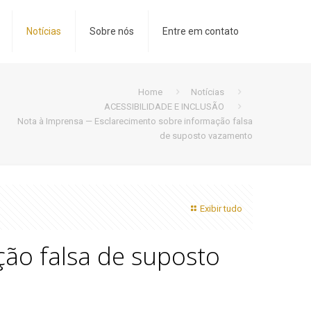
Notícias
Sobre nós
Entre em contato
Home
Notícias
ACESSIBILIDADE E INCLUSÃO
Nota à Imprensa — Esclarecimento sobre informação falsa
de suposto vazamento
Exibir tudo
ão falsa de suposto