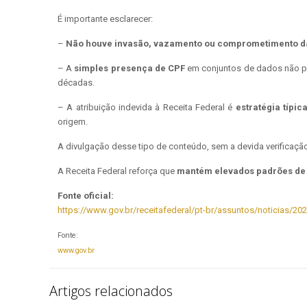
É importante esclarecer:
–
Não houve invasão, vazamento ou comprometimento da
– A
simples presença de CPF
em conjuntos de dados não per
décadas.
– A atribuição indevida à Receita Federal é
estratégia típi
origem.
A divulgação desse tipo de conteúdo, sem a devida verificação
A Receita Federal reforça que
mantém elevados padrões de
Fonte oficial:
https://www.gov.br/receitafederal/pt-br/assuntos/noticias/
Fonte:
www.gov.br
Artigos relacionados