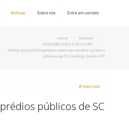
Notícias
Sobre nós
Entre em contato
Home
Notícias
ACESSIBILIDADE E INCLUSÃO
Norma que proíbe linguagem neutra em escolas e prédios
públicos de SC é inválida, decide STF
Exibir tudo
prédios públicos de SC