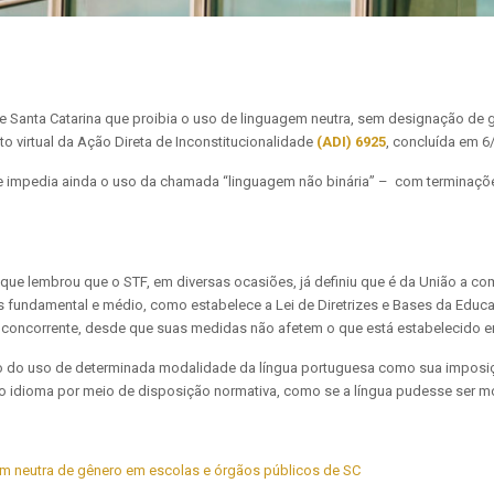
e Santa Catarina que proibia o uso de linguagem neutra, sem designação de
o virtual da Ação Direta de Inconstitucionalidade
(ADI) 6925
, concluída em 6
e impedia ainda o uso da chamada “linguagem não binária” – com terminações
, que lembrou que o STF, em diversas ocasiões, já definiu que é da União a 
inos fundamental e médio, como estabelece a Lei de Diretrizes e Bases da Ed
concorrente, desde que suas medidas não afetem o que está estabelecido em
ção do uso de determinada modalidade da língua portuguesa como sua imposiç
o idioma por meio de disposição normativa, como se a língua pudesse ser mo
em neutra de gênero em escolas e órgãos públicos de SC