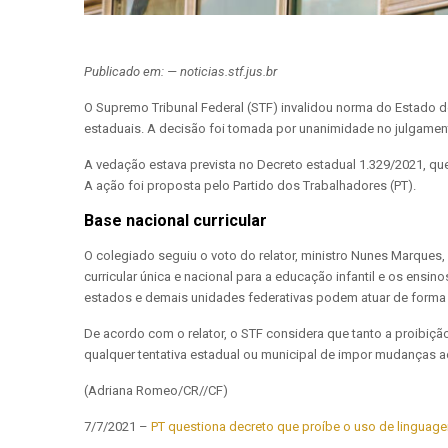
Publicado em: — noticias.stf.jus.br
O Supremo Tribunal Federal (STF) invalidou norma do Estado d
estaduais. A decisão foi tomada por unanimidade no julgament
A vedação estava prevista no Decreto estadual 1.329/2021, qu
A ação foi proposta pelo Partido dos Trabalhadores (PT).
Base nacional curricular
O colegiado seguiu o voto do relator, ministro Nunes Marques
curricular única e nacional para a educação infantil e os ens
estados e demais unidades federativas podem atuar de forma 
De acordo com o relator, o STF considera que tanto a proibi
qualquer tentativa estadual ou municipal de impor mudanças a
(Adriana Romeo/CR//CF)
7/7/2021 –
PT questiona decreto que proíbe o uso de linguag