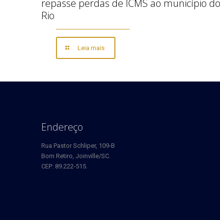
repasse perdas de ICMS ao município d
Rio
Leia mais
Endereço
Rua Pastor Schliper, 109-B
Bom Retiro, Joinville/SC.
CEP: 89.222-515.