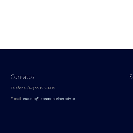
o
Contatos
S
Telefone: (47) 99195-8935
E-mail:
erasmo@erasmosteiner.adv.br