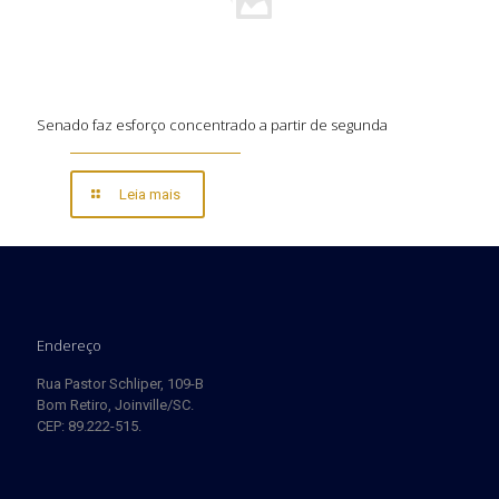
Senado faz esforço concentrado a partir de segunda
Leia mais
Endereço
Rua Pastor Schliper, 109-B
Bom Retiro, Joinville/SC.
CEP: 89.222-515.