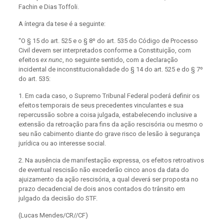
Fachin e Dias Toffoli.
A íntegra da tese é a seguinte:
“O § 15 do art. 525 e o § 8º do art. 535 do Código de Processo
Civil devem ser interpretados conforme a Constituição, com
efeitos
ex nunc
, no seguinte sentido, com a declaração
incidental de inconstitucionalidade do § 14 do art. 525 e do § 7º
do art. 535:
1. Em cada caso, o Supremo Tribunal Federal poderá definir os
efeitos temporais de seus precedentes vinculantes e sua
repercussão sobre a coisa julgada, estabelecendo inclusive a
extensão da retroação para fins da ação rescisória ou mesmo o
seu não cabimento diante do grave risco de lesão à segurança
jurídica ou ao interesse social.
2. Na ausência de manifestação expressa, os efeitos retroativos
de eventual rescisão não excederão cinco anos da data do
ajuizamento da ação rescisória, a qual deverá ser proposta no
prazo decadencial de dois anos contados do trânsito em
julgado da decisão do STF.
(Lucas Mendes/CR//CF)