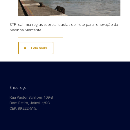
STF reafirma regras sobre alíquotas de frete para renovação da
Marinha Mercante
Leia mais
Endereço
Rua Pastor Schliper, 109-B
Bom Retiro, Joinville/SC.
CEP: 89.222-515.