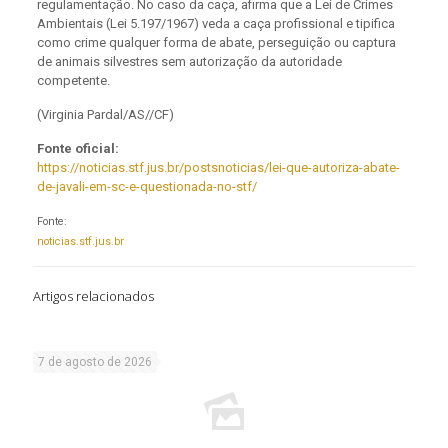
regulamentação. No caso da caça, afirma que a Lei de Crimes
Ambientais (Lei 5.197/1967) veda a caça profissional e tipifica
como crime qualquer forma de abate, perseguição ou captura
de animais silvestres sem autorização da autoridade
competente.
(Virginia Pardal/AS//CF)
Fonte oficial:
https://noticias.stf.jus.br/postsnoticias/lei-que-autoriza-abate-
de-javali-em-sc-e-questionada-no-stf/
Fonte:
noticias.stf.jus.br
Artigos relacionados
7 de agosto de 2026