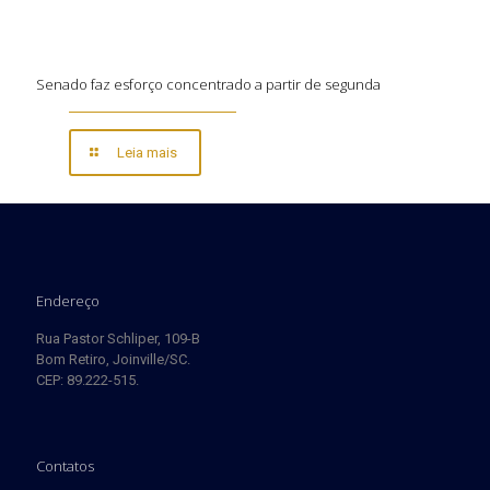
Senado faz esforço concentrado a partir de segunda
Leia mais
Endereço
Rua Pastor Schliper, 109-B
Bom Retiro, Joinville/SC.
CEP: 89.222-515.
Contatos